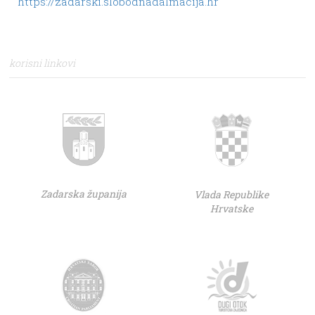
https://zadarski.slobodnadalmacija.hr
korisni linkovi
Zadarska županija
Vlada Republike
Hrvatske