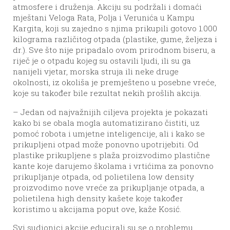
atmosfere i druženja. Akciju su podržali i domaći
mještani Veloga Rata, Polja i Verunića u Kampu
Kargita, koji su zajedno s njima prikupili gotovo 1.000
kilograma različitog otpada (plastike, gume, željeza i
dr.). Sve što nije pripadalo ovom prirodnom biseru, a
riječ je o otpadu kojeg su ostavili ljudi, ili su ga
nanijeli vjetar, morska struja ili neke druge
okolnosti, iz okoliša je premješteno u posebne vreće,
koje su također bile rezultat nekih prošlih akcija.
– Jedan od najvažnijih ciljeva projekta je pokazati
kako bi se obala mogla automatizirano čistiti, uz
pomoć robota i umjetne inteligencije, ali i kako se
prikupljeni otpad može ponovno upotrijebiti. Od
plastike prikupljene s plaža proizvodimo plastične
kante koje darujemo školama i vrtićima za ponovno
prikupljanje otpada, od polietilena low density
proizvodimo nove vreće za prikupljanje otpada, a
polietilena high density kašete koje također
koristimo u akcijama poput ove, kaže Kosić.
Svi sudionici akcije educirali su se o problemu