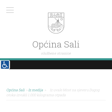
Općina Sali
službene stranice
Općina Sali
>
Iz medija
>
Iz uvale Most na sjeveru Dugog
otoka izvukli 1.000 kilograma otpada