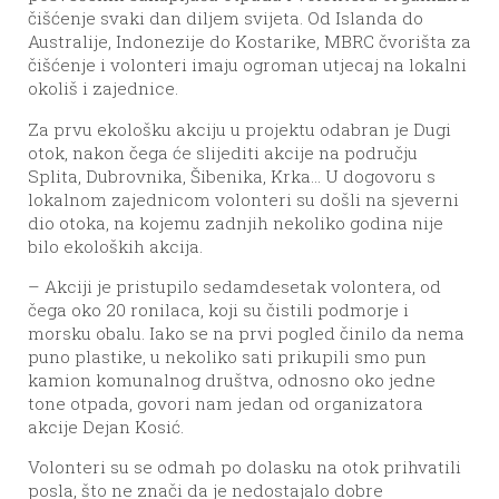
čišćenje svaki dan diljem svijeta. Od Islanda do
Australije, Indonezije do Kostarike, MBRC čvorišta za
čišćenje i volonteri imaju ogroman utjecaj na lokalni
okoliš i zajednice.
Za prvu ekološku akciju u projektu odabran je Dugi
otok, nakon čega će slijediti akcije na području
Splita, Dubrovnika, Šibenika, Krka… U dogovoru s
lokalnom zajednicom volonteri su došli na sjeverni
dio otoka, na kojemu zadnjih nekoliko godina nije
bilo ekoloških akcija.
– Akciji je pristupilo sedamdesetak volontera, od
čega oko 20 ronilaca, koji su čistili podmorje i
morsku obalu. Iako se na prvi pogled činilo da nema
puno plastike, u nekoliko sati prikupili smo pun
kamion komunalnog društva, odnosno oko jedne
tone otpada, govori nam jedan od organizatora
akcije Dejan Kosić.
Volonteri su se odmah po dolasku na otok prihvatili
posla, što ne znači da je nedostajalo dobre