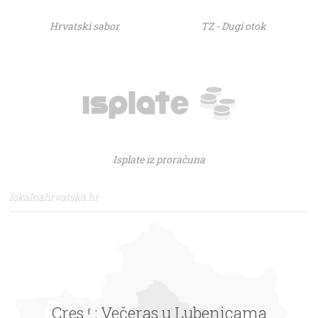
Hrvatski sabor
TZ - Dugi otok
Isplate iz proračuna
lokalnahrvatska.hr
Cres ᶠ : Večeras u Lubenicama