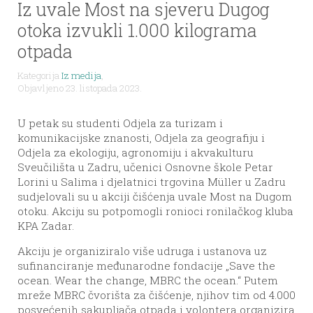
Iz uvale Most na sjeveru Dugog
otoka izvukli 1.000 kilograma
otpada
Kategorija
Iz medija
,
Objavljeno 23. listopada 2023.
U petak su studenti Odjela za turizam i
komunikacijske znanosti, Odjela za geografiju i
Odjela za ekologiju, agronomiju i akvakulturu
Sveučilišta u Zadru, učenici Osnovne škole Petar
Lorini u Salima i djelatnici trgovina Müller u Zadru
sudjelovali su u akciji čišćenja uvale Most na Dugom
otoku. Akciju su potpomogli ronioci ronilačkog kluba
KPA Zadar.
Akciju je organiziralo više udruga i ustanova uz
sufinanciranje međunarodne fondacije „Save the
ocean. Wear the change, MBRC the ocean.“ Putem
mreže MBRC čvorišta za čišćenje, njihov tim od 4.000
posvećenih sakupljača otpada i volontera organizira