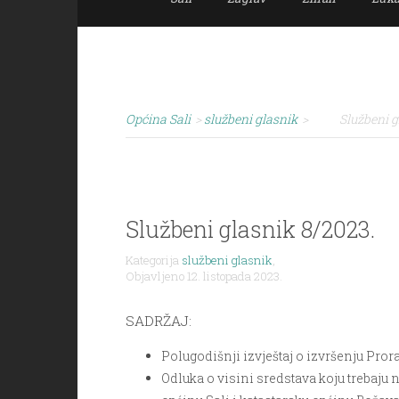
Općina Sali
>
službeni glasnik
>
Službeni g
Službeni glasnik 8/2023.
Kategorija
službeni glasnik
,
Objavljeno 12. listopada 2023.
SADRŽAJ:
Polugodišnji izvještaj o izvršenju Pror
Odluka o visini sredstava koju trebaju 