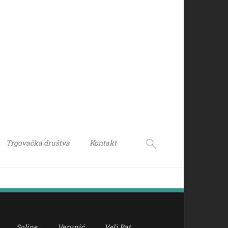
Trgovačka društva
Kontakt
Soline
Verunić
Veli Rat