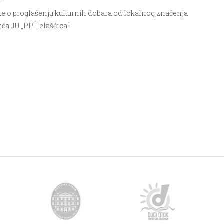
a
 o proglašenju kulturnih dobara od lokalnog značenja
eća JU „PP Telašćica“