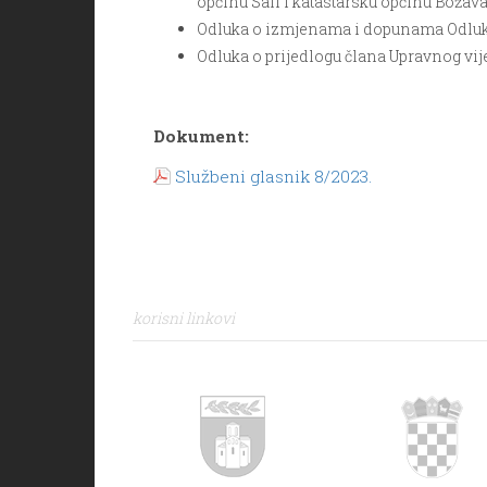
općinu Sali i katastarsku općinu Božav
Odluka o izmjenama i dopunama Odluke
Odluka o prijedlogu člana Upravnog vij
Dokument:
Službeni glasnik 8/2023.
korisni linkovi