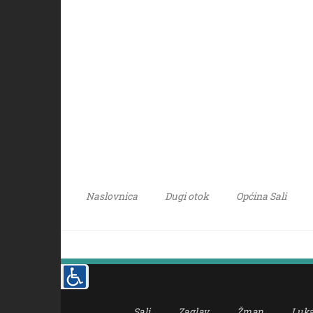
Naslovnica
Dugi otok
Općina Sali
Sali
Zaglav
Žman
Luk