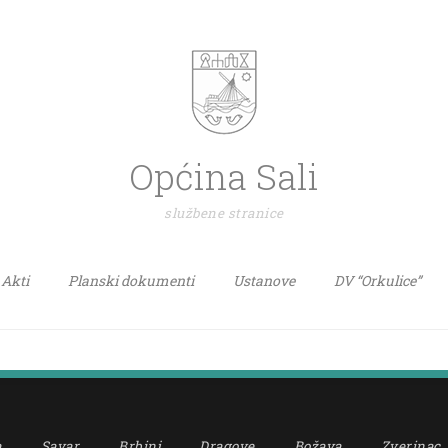
Općina Sali
službene stranice
Akti
Planski dokumenti
Ustanove
DV “Orkulice”
a
Savar
Brbinj
Dragove
Božava
Zverinac