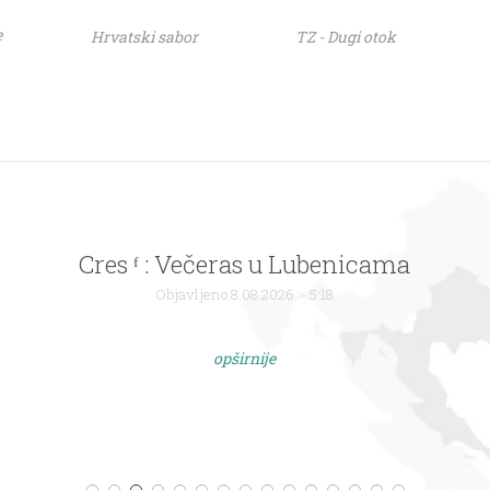
e
Hrvatski sabor
TZ - Dugi otok
Cres ᶠ : Večeras u Lubenicama
Objavljeno 8.08.2026. - 5:18
opširnije