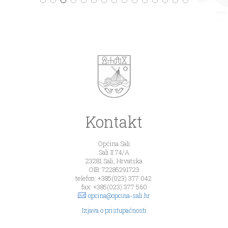
Kontakt
Općina Sali
Sali II 74/A
23281 Sali, Hrvatska
OIB: 72285291723
telefon: +385(023) 377 042
fax: +385(023) 377 560
opcina@opcina-sali.hr
Izjava o pristupačnosti