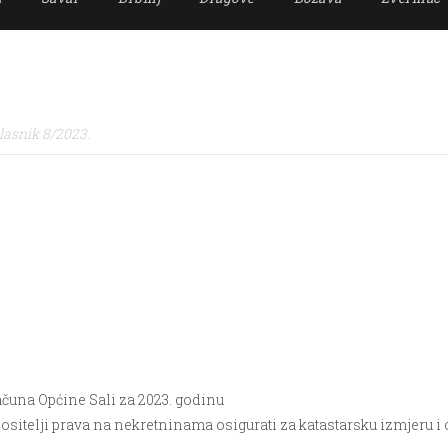
lasnik 8/2023.
ačuna Općine Sali za 2023. godinu
nositelji prava na nekretninama osigurati za katastarsku izmjeru i