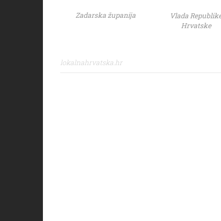
Zadarska županija
Vlada Republik
Hrvatske
lokalnahrvatska.hr