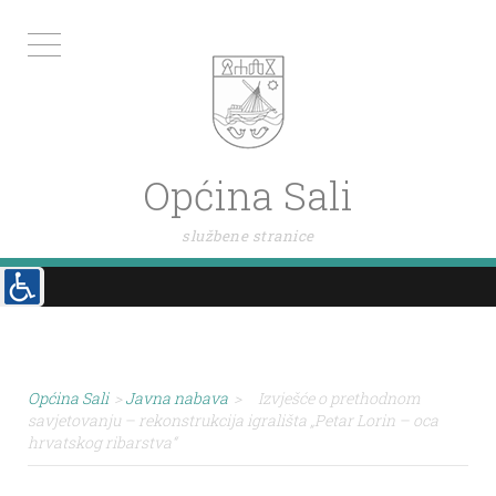
Općina Sali
službene stranice
Općina Sali
>
Javna nabava
>
Izvješće o prethodnom
savjetovanju – rekonstrukcija igrališta „Petar Lorin – oca
hrvatskog ribarstva“