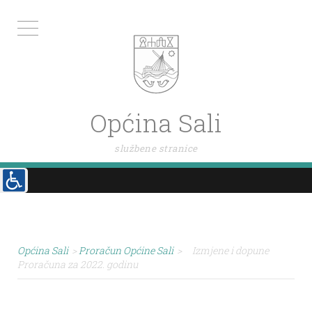
Općina Sali
službene stranice
Općina Sali
>
Proračun Općine Sali
>
Izmjene i dopune
Proračuna za 2022. godinu