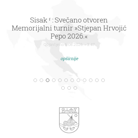
Sisak ᶠ : Svečano otvoren
Memorijalni turnir »Stjepan Hrvojić
Pepo 2026.«
Objavljeno 6.08.2026. - 3:47
opširnije