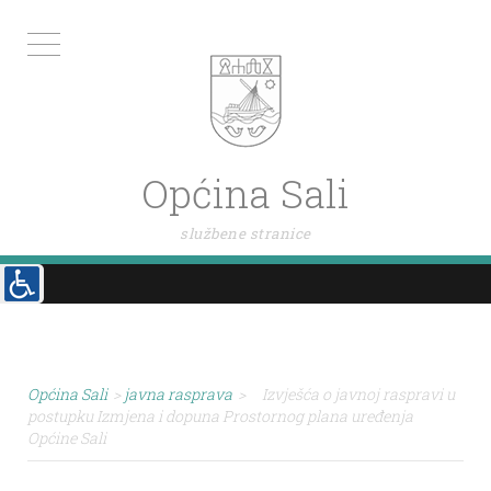
Općina Sali
službene stranice
Općina Sali
>
javna rasprava
>
Izvješća o javnoj raspravi u
postupku Izmjena i dopuna Prostornog plana uređenja
Općine Sali