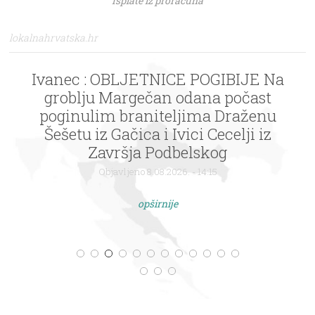
Isplate iz proračuna
lokalnahrvatska.hr
Ivanec : OBLJETNICE POGIBIJE Na
groblju Margečan odana počast
poginulim braniteljima Draženu
Šešetu iz Gačica i Ivici Cecelji iz
Završja Podbelskog
Objavljeno 8.08.2026. - 14:15
opširnije