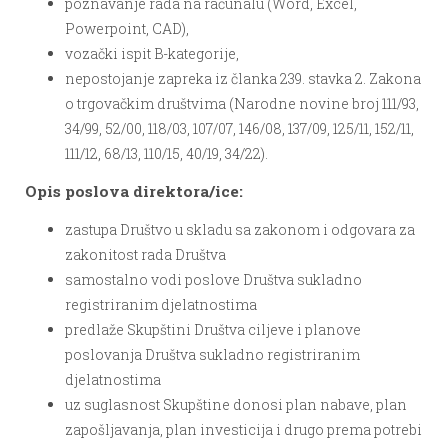
poznavanje rada na računalu (Word, Excel,
Powerpoint, CAD),
vozački ispit B-kategorije,
nepostojanje zapreka iz članka 239. stavka 2. Zakona
o trgovačkim društvima (Narodne novine broj 111/93,
34/99, 52/00, 118/03, 107/07, 146/08, 137/09, 125/11, 152/11,
111/12, 68/13, 110/15, 40/19, 34/22).
Opis poslova direktora/ice:
zastupa Društvo u skladu sa zakonom i odgovara za
zakonitost rada Društva
samostalno vodi poslove Društva sukladno
registriranim djelatnostima
predlaže Skupštini Društva ciljeve i planove
poslovanja Društva sukladno registriranim
djelatnostima
uz suglasnost Skupštine donosi plan nabave, plan
zapošljavanja, plan investicija i drugo prema potrebi