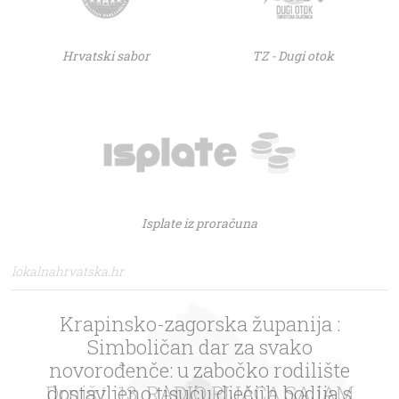
Hrvatski sabor
TZ - Dugi otok
Isplate iz proračuna
lokalnahrvatska.hr
Krapinsko-zagorska županija :
Simboličan dar za svako
novorođenče: u zabočko rodilište
dostavljeno tisuću dječjih bodija s