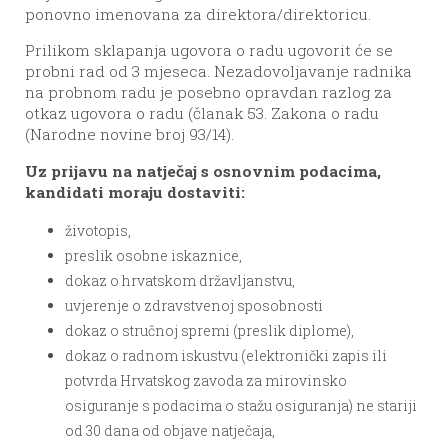
ponovno imenovana za direktora/direktoricu.
Prilikom sklapanja ugovora o radu ugovorit će se
probni rad od 3 mjeseca. Nezadovoljavanje radnika
na probnom radu je posebno opravdan razlog za
otkaz ugovora o radu (članak 53. Zakona o radu
(Narodne novine broj 93/14).
Uz prijavu na natječaj s osnovnim podacima,
kandidati moraju dostaviti:
životopis,
preslik osobne iskaznice,
dokaz o hrvatskom državljanstvu,
uvjerenje o zdravstvenoj sposobnosti
dokaz o stručnoj spremi (preslik diplome),
dokaz o radnom iskustvu (elektronički zapis ili
potvrda Hrvatskog zavoda za mirovinsko
osiguranje s podacima o stažu osiguranja) ne stariji
od 30 dana od objave natječaja,