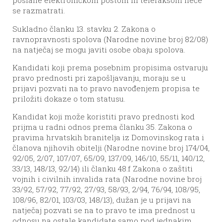
poslane elektroničkom poštom ili telefaksom neće
se razmatrati.
Sukladno članku 13. stavku 2. Zakona o
ravnopravnosti spolova (Narodne novine broj 82/08)
na natječaj se mogu javiti osobe obaju spolova.
Kandidati koji prema posebnim propisima ostvaruju
pravo prednosti pri zapošljavanju, moraju se u
prijavi pozvati na to pravo navođenjem propisa te
priložiti dokaze o tom statusu.
Kandidat koji može koristiti pravo prednosti kod
prijma u radni odnos prema članku 35. Zakona o
pravima hrvatskih branitelja iz Domovinskog rata i
članova njihovih obitelji (Narodne novine broj 174/04,
92/05, 2/07, 107/07, 65/09, 137/09, 146/10, 55/11, 140/12,
33/13, 148/13, 92/14) ili članku 48.f Zakona o zaštiti
vojnih i civilnih invalida rata (Narodne novine broj
33/92, 57/92, 77/92, 27/93, 58/93, 2/94, 76/94, 108/95,
108/96, 82/01, 103/03, 148/13), dužan je u prijavi na
natječaj pozvati se na to pravo te ima prednost u
odnosu na ostale kandidate samo pod jednakim