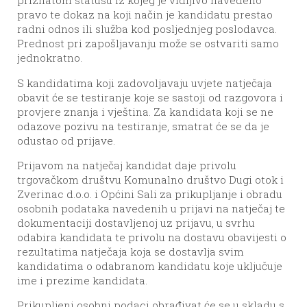
priznatom statusu iz kojeg je vidljivo navedeno
pravo te dokaz na koji način je kandidatu prestao
radni odnos ili služba kod posljednjeg poslodavca.
Prednost pri zapošljavanju može se ostvariti samo
jednokratno.
S kandidatima koji zadovoljavaju uvjete natječaja
obavit će se testiranje koje se sastoji od razgovora i
provjere znanja i vještina. Za kandidata koji se ne
odazove pozivu na testiranje, smatrat će se da je
odustao od prijave.
Prijavom na natječaj kandidat daje privolu
trgovačkom društvu Komunalno društvo Dugi otok i
Zverinac d.o.o. i Općini Sali za prikupljanje i obradu
osobnih podataka navedenih u prijavi na natječaj te
dokumentaciji dostavljenoj uz prijavu, u svrhu
odabira kandidata te privolu na dostavu obavijesti o
rezultatima natječaja koja se dostavlja svim
kandidatima o odabranom kandidatu koje uključuje
ime i prezime kandidata.
Prikupljeni osobni podaci obrađivat će se u skladu s