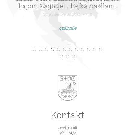
logom Zagorje – bajka na dlanu
Objavljeno 7.08.2026. - 7:10
opširnije
Kontakt
Općina Sali
Sali II 74/A