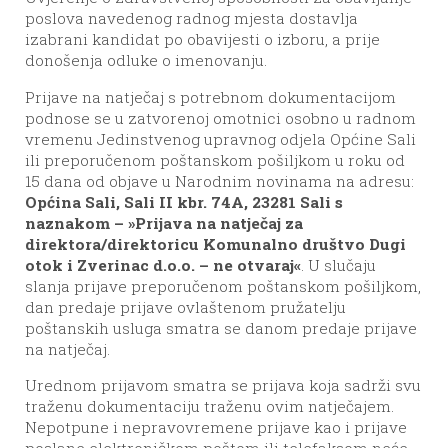
poslova navedenog radnog mjesta dostavlja
izabrani kandidat po obavijesti o izboru, a prije
donošenja odluke o imenovanju.
Prijave na natječaj s potrebnom dokumentacijom
podnose se u zatvorenoj omotnici osobno u radnom
vremenu Jedinstvenog upravnog odjela Općine Sali
ili preporučenom poštanskom pošiljkom u roku od
15 dana od objave u Narodnim novinama na adresu:
Općina Sali, Sali II kbr. 74A, 23281 Sali s
naznakom – »Prijava na natječaj za
direktora/direktoricu Komunalno društvo Dugi
otok i Zverinac d.o.o. – ne otvaraj«
. U slučaju
slanja prijave preporučenom poštanskom pošiljkom,
dan predaje prijave ovlaštenom pružatelju
poštanskih usluga smatra se danom predaje prijave
na natječaj.
Urednom prijavom smatra se prijava koja sadrži svu
traženu dokumentaciju traženu ovim natječajem.
Nepotpune i nepravovremene prijave kao i prijave