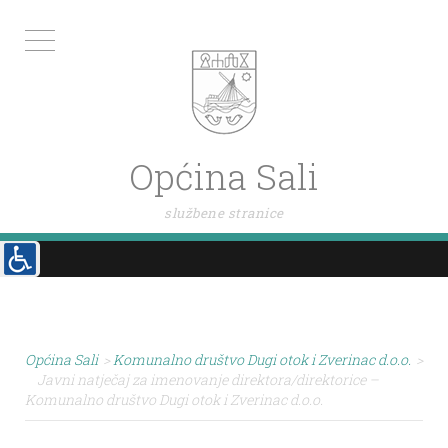
Općina Sali
službene stranice
Općina Sali
>
Komunalno društvo Dugi otok i Zverinac d.o.o.
>
Javni natječaj za imenovanje direktora/direktorice –
Komunalno društvo Dugi otok i Zverinac d.o.o.