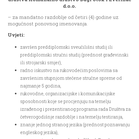
d.o.o.
– za mandatno razdoblje od četiri (4) godine uz
mogućnost ponovnog imenovanja.
Uvjeti:
završen preddiplomski sveučilišni studij ili
preddiplomski stručni studij (prednost građevinski
ili strojarski smjer),
radno iskustvo na rukovodećim poslovima sa
završenim stupnjom stečene stručne spreme od
najmanje 5 godina,
rukovodne, organizacijske i komunikacijske
sposobnosti koje se procjenjuju na temelju
izrađenog i prezentiranog programa rada Društva za
četverogodišnje razdoblje i na temelju testiranja,
znanje jednog stranog jezika (prednost poznavanju
engleskog jezika),