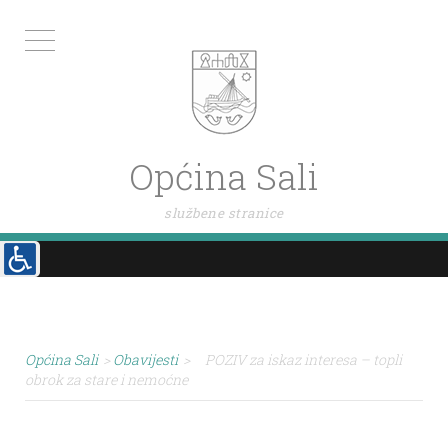
Općina Sali
službene stranice
Općina Sali
>
Obavijesti
>
POZIV za iskaz interesa – topli
obrok za stare i nemoćne