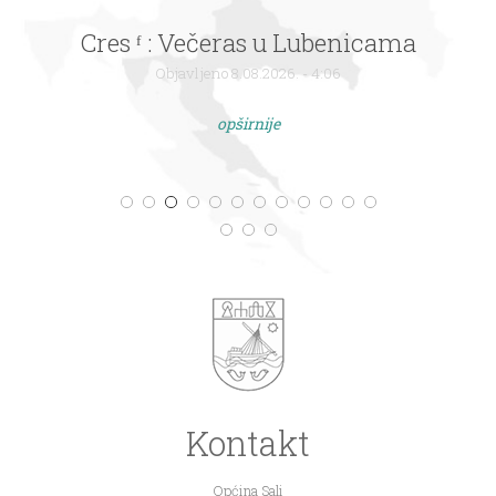
Cres ᶠ : Večeras u Lubenicama
Objavljeno 8.08.2026. - 4:06
opširnije
Kontakt
Općina Sali