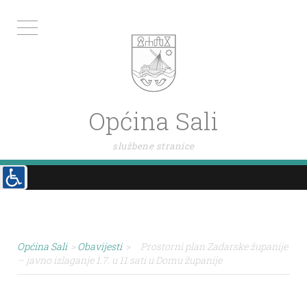
Općina Sali
službene stranice
Općina Sali
>
Obavijesti
>
Prostorni plan Zadarske županije
– javno izlaganje 1.7. u 11 sati u Domu županije