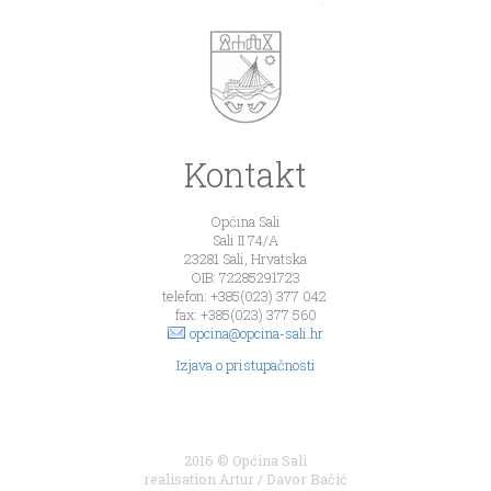
Kontakt
Općina Sali
Sali II 74/A
23281 Sali, Hrvatska
OIB: 72285291723
telefon: +385(023) 377 042
fax: +385(023) 377 560
opcina@opcina-sali.hr
Izjava o pristupačnosti
2016 © Općina Sali
realisation
Artur
/
Davor Bačić