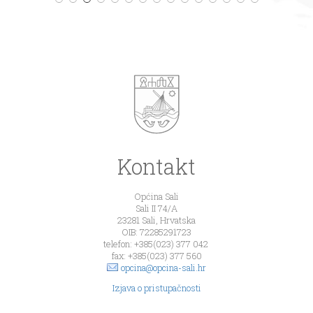
Kontakt
Općina Sali
Sali II 74/A
23281 Sali, Hrvatska
OIB: 72285291723
telefon: +385(023) 377 042
fax: +385(023) 377 560
opcina@opcina-sali.hr
Izjava o pristupačnosti