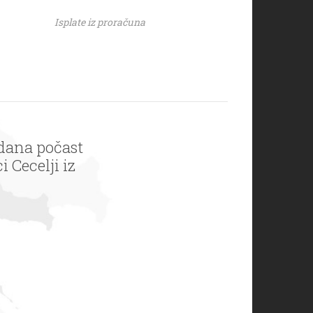
Isplate iz proračuna
dana počast
 Cecelji iz