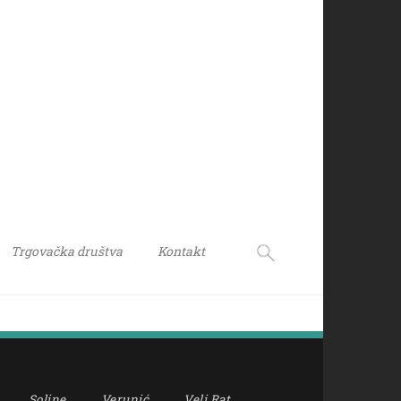
Trgovačka društva
Kontakt
Soline
Verunić
Veli Rat