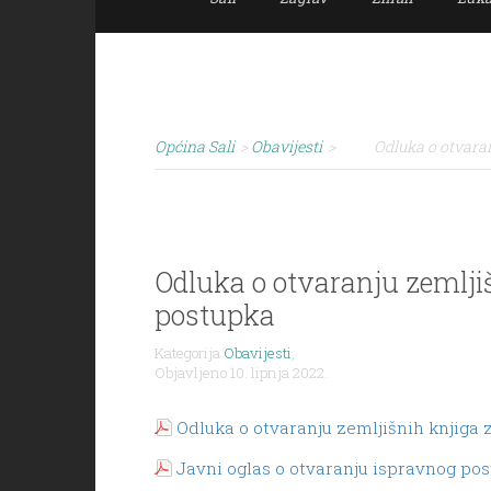
Općina Sali
>
Obavijesti
>
Odluka o otvaran
Odluka o otvaranju zemljiš
postupka
Kategorija
Obavijesti
,
Objavljeno 10. lipnja 2022.
Odluka o otvaranju zemljišnih knjiga za
Javni oglas o otvaranju ispravnog po