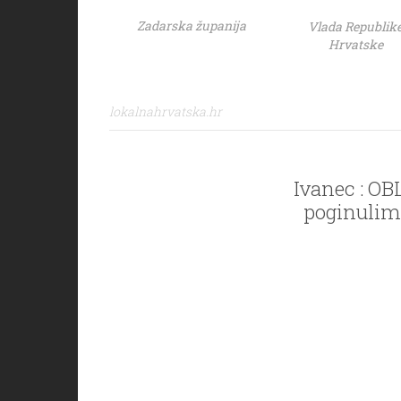
Zadarska županija
Vlada Republik
Hrvatske
lokalnahrvatska.hr
Ivanec : O
poginulim 