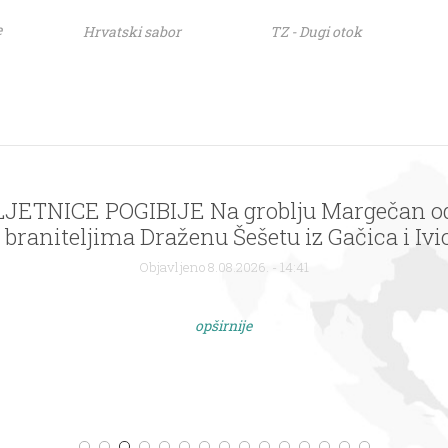
e
Hrvatski sabor
TZ - Dugi otok
BLJETNICE POGIBIJE Na groblju Margečan o
braniteljima Draženu Šešetu iz Gačica i Ivici
Završja Podbelskog
Objavljeno 8.08.2026. - 14:41
opširnije