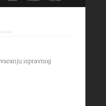
postupka
otvaranju ispravnog