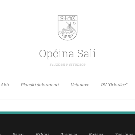
Općina Sali
službene stranice
Akti
Planski dokumenti
Ustanove
DV “Orkulice”
a
Savar
Brbinj
Dragove
Božava
Zverinac