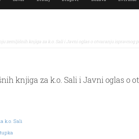
ju zemljišnih knjiga za k.o. Sali i Javni oglas o otvaranju ispravnog 
nih knjiga za k.o. Sali i Javni oglas o 
 k.o. Sali
stupka