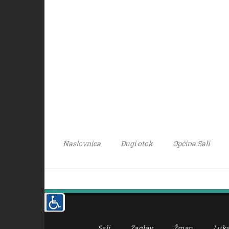
Naslovnica
Dugi otok
Općina Sali
Sali
Zaglav
Žman
Luk