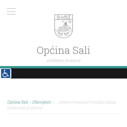
Općina Sali
službene stranice
Općina Sali
>
Obavijesti
>
Javno otvaranje Ponuda-zakup
poslovnih prostora