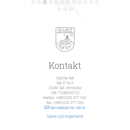
Kontakt
Općina Sali
Sali II 74/A
23281 Sali, Hrvatska
OIB: 72285291723
telefon: +385(023) 377 042
fax: +385(023) 377 560
opcina@opcina-sali.hr
Izjava o pristupačnosti