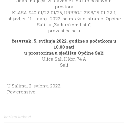
Javni natječaj za davanje u zakup poslovnih
prostora
KLASA: 940-01/22-01/26, URBROJ: 2198/15-01-22-1,
objavljen 11. travnja 2022. na mrežnoj stranici Općine
Sali i u „Zadarskom listu“,
provest će se u
četvrtak, 5. svibnja 2022.
godine s početkom
u
10,00 sati
u prostorima u sjedištu Općine Sali
Ulica Sali II kbr. 74 A
Sali
U Salima, 2. svibnja 2022.
Povjerenstvo
korisni linkovi