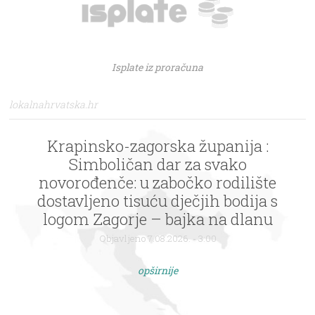
Isplate iz proračuna
lokalnahrvatska.hr
Krapinsko-zagorska županija :
Simboličan dar za svako
novorođenče: u zabočko rodilište
dostavljeno tisuću dječjih bodija s
logom Zagorje – bajka na dlanu
Objavljeno 7.08.2026. - 3:00
opširnije