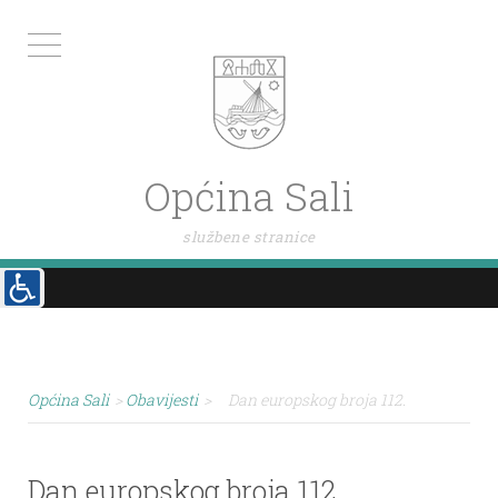
Općina Sali
službene stranice
Općina Sali
>
Obavijesti
>
Dan europskog broja 112.
Dan europskog broja 112.