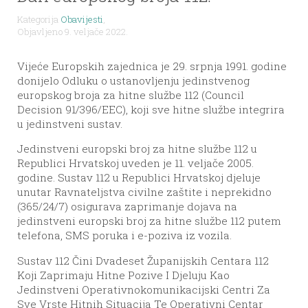
Kategorija
Obavijesti
,
Objavljeno 9. veljače 2022.
Vijeće Europskih zajednica je 29. srpnja 1991. godine
donijelo Odluku o ustanovljenju jedinstvenog
europskog broja za hitne službe 112 (Council
Decision 91/396/EEC), koji sve hitne službe integrira
u jedinstveni sustav.
Jedinstveni europski broj za hitne službe 112 u
Republici Hrvatskoj uveden je 11. veljače 2005.
godine. Sustav 112 u Republici Hrvatskoj djeluje
unutar Ravnateljstva civilne zaštite i neprekidno
(365/24/7) osigurava zaprimanje dojava na
jedinstveni europski broj za hitne službe 112 putem
telefona, SMS poruka i e-poziva iz vozila.
Sustav 112 Čini Dvadeset Županijskih Centara 112
Koji Zaprimaju Hitne Pozive I Djeluju Kao
Jedinstveni Operativnokomunikacijski Centri Za
Sve Vrste Hitnih Situacija Te Operativni Centar