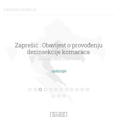
lokalnahrvatska.hr
Zaprešić : Obavijest o provođenju
dezinsekcije komaraca
Objavljeno 7.08.2026. - 8:16
opširnije