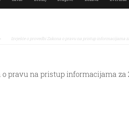
>
Izvješće o provedbi Zakona o pravu na pristup informacijama z
a o pravu na pristup informacijama za 