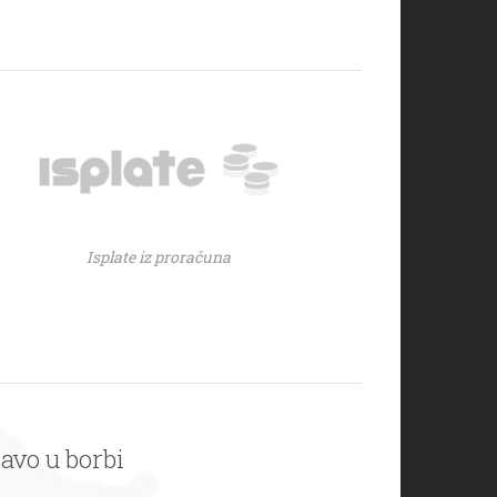
Isplate iz proračuna
ravo u borbi