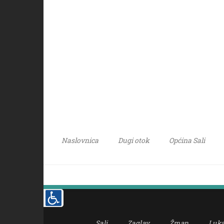
Naslovnica
Dugi otok
Općina Sali
Sali
Zaglav
Žman
Luk