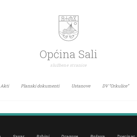
Općina Sali
službene stranice
Akti
Planski dokumenti
Ustanove
DV “Orkulice”
a
Savar
Brbinj
Dragove
Božava
Zverinac