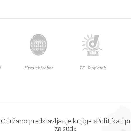
e
Hrvatski sabor
TZ - Dugi otok
 Održano predstavljanje knjige »Politika i p
za sud«