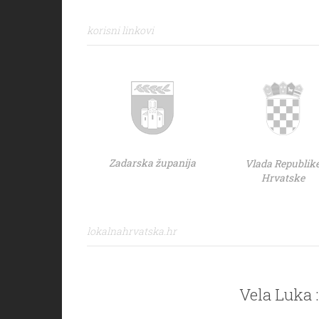
korisni linkovi
Zadarska županija
Vlada Republik
Hrvatske
lokalnahrvatska.hr
Vela Luka :