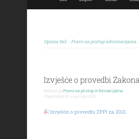
Općina Sali
>
Pravo na pristup informacijama
Izvješće o provedbi Zakon
Kategorija
Pravo na pristup informacijama
,
Objavljeno 31. siječnja 2022.
Izvješće o provedbi ZPPI za 2021.