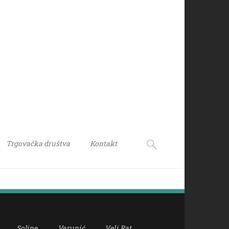
Trgovačka društva
Kontakt
Soline
Verunić
Veli Rat