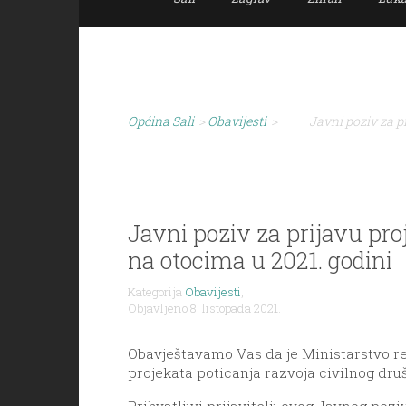
Općina Sali
>
Obavijesti
>
Javni poziv za p
Javni poziv za prijavu pro
na otocima u 2021. godini
Kategorija
Obavijesti
,
Objavljeno 8. listopada 2021.
Obavještavamo Vas da je Ministarstvo reg
projekata poticanja razvoja civilnog druš
Prihvatljivi prijavitelji ovog Javnog pozi