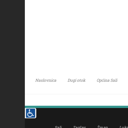
Naslovnica
Dugi otok
Općina Sali
Sali
Zaglav
Žman
Luk