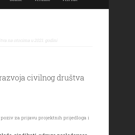
štva na otocima u 2021. godini
 razvoja civilnog društva
oziv za prijavu projektnih prijedloga i
klade, sindikati, udruge poslodavaca,