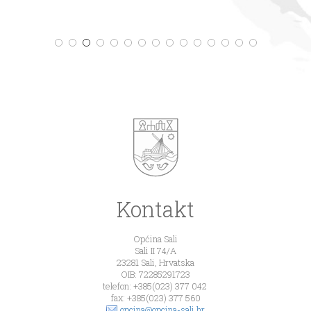
Kontakt
Općina Sali
Sali II 74/A
23281 Sali, Hrvatska
OIB: 72285291723
telefon: +385(023) 377 042
fax: +385(023) 377 560
opcina@opcina-sali.hr