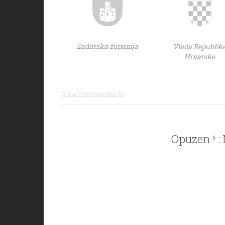
Zadarska županija
Vlada Republik
Hrvatske
lokalnahrvatska.hr
Opuzen ᶠ :