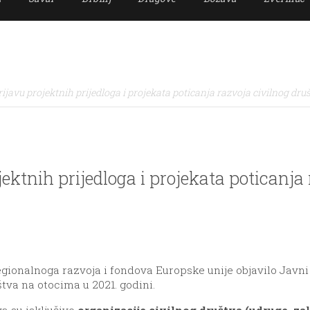
rijavu projektnih prijedloga i projekata poticanja razvoja civilnog dru
jektnih prijedloga i projekata poticanja
ionalnoga razvoja i fondova Europske unije objavilo Javni p
tva na otocima u 2021. godini.
va su isključivo
organizacije civilnog društva (udruge, za