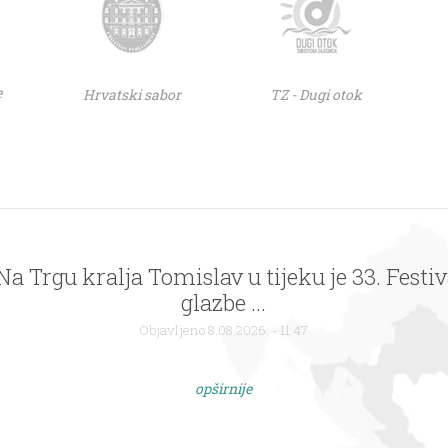
e
Hrvatski sabor
TZ - Dugi otok
 Na Trgu kralja Tomislav u tijeku je 33. Festi
glazbe ...
Objavljeno 8.08.2026. - 11:47
opširnije