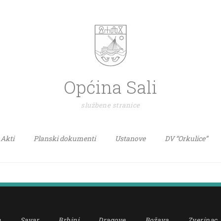
Općina Sali
službene stranice
Akti
Planski dokumenti
Ustanove
DV “Orkulice”
a
Savar
Brbinj
Dragove
Božava
Zverinac