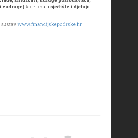
 i zadruge)
koje imaju
sjedište i djeluju
z sustav
www.financijskepodrske.hr
.