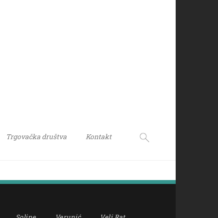
Trgovačka društva
Kontakt
Soline
Verunić
Veli Rat