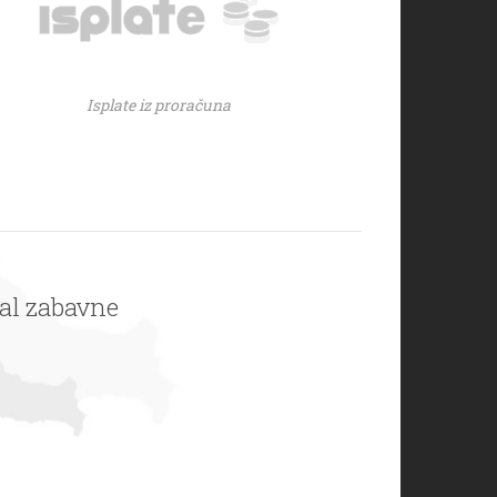
Isplate iz proračuna
val zabavne