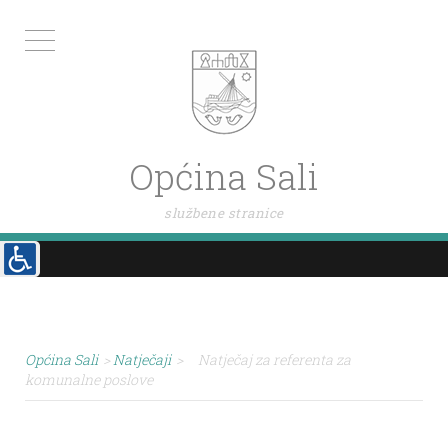
Općina Sali
službene stranice
Općina Sali
>
Natječaji
>
Natječaj za referenta za
komunalne poslove