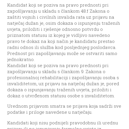
Kandidat koji se poziva na pravo prednosti pri
zapošljavanju u skladu s člankom 48.f Zakona o
zaštiti vojnih i civilnih invalida rata uz prijavu na
natječaj dužan je, osim dokaza o ispunjenju traženih
uvjeta, priložiti i rješenje odnosno potvrdu o
priznatom statusu iz kojeg je vidljivo navedeno
pravo te dokaz na koji način je kandidatu prestao
radni odnos ili služba kod posljednjeg poslodavca.
Prednost pri zapošljavanju može se ostvariti samo
jednokratno.
Kandidat koji se poziva na pravo prednosti pri
zapošljavanju u skladu s člankom 9. Zakona o
profesionalnoj rehabilitaciji i zapošljavanju osoba s
invaliditetom, uz prijavu na natječaj dužan je, pored
dokaza o ispunjavanju traženih uvjeta, priložiti i
dokaz o utvrđenom statusu osobe s invaliditetom.
Urednom prijavom smatra se prijava koja sadrži sve
podatke i priloge navedene u natječaju.
Kandidati koji nisu podnijeli pravodobnu ili urednu
prijavu ili ne ispunjavaju formalne uvjete iz