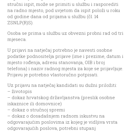
stručni ispit, može se primiti u službu i rasporediti
na radno mjesto, pod uvjetom da ispit položi u roku
od godine dana od prijama u službu (čl. 14
ZSNLP(R)S).
Osoba se prima u službu uz obvezni probni rad od tri
mjeseca.
U prijavi na natječaj potrebno je navesti osobne
podatke podnositelja prijave (ime i prezime, datum i
mjesto rođenja, adresu stanovanja, OIB i broj
telefona) i naziv radnog mjesta za koje se prijavljuje.
Prijavu je potrebno vlastoručno potpisati.
Uz prijavu na natječaj kandidati su dužni priložiti:
– životopis
– dokaz hrvatskog državljanstva (preslik osobne
iskaznice ili domovnice)
– dokaz o stručnoj spremi
– dokaz o dosadašnjem radnom iskustvu na
odgovarajućim poslovima iz kojeg je vidljiva vrsta
odgovarajućih poslova, potrebni stupanj