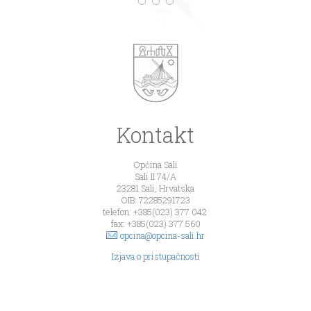
Kontakt
Općina Sali
Sali II 74/A
23281 Sali, Hrvatska
OIB: 72285291723
telefon: +385(023) 377 042
fax: +385(023) 377 560
opcina@opcina-sali.hr
Izjava o pristupačnosti