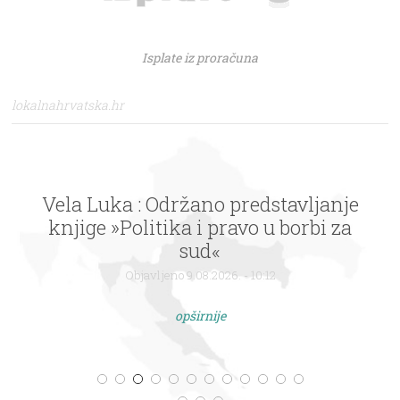
Isplate iz proračuna
lokalnahrvatska.hr
Karlovac : NK Korana dobila novi
dom – novo nogometno igralište na
Turnju predano Klubu
Objavljeno 9.08.2026. - 10:12
opširnije