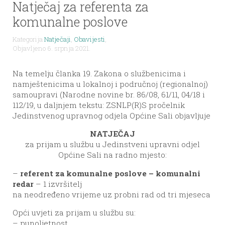
Natječaj za referenta za
komunalne poslove
Kategorija
Natječaji
,
Obavijesti
,
Objavljeno 6. srpnja 2021.
Na temelju članka 19. Zakona o službenicima i
namještenicima u lokalnoj i područnoj (regionalnoj)
samoupravi (Narodne novine br. 86/08, 61/11, 04/18 i
112/19, u daljnjem tekstu: ZSNLP(R)S pročelnik
Jedinstvenog upravnog odjela Općine Sali objavljuje
NATJEČAJ
za prijam u službu u Jedinstveni upravni odjel
Općine Sali na radno mjesto:
–
referent za komunalne poslove – komunalni
redar
– 1 izvršitelj
na neodređeno vrijeme uz probni rad od tri mjeseca
Opći uvjeti za prijam u službu su:
– punoljetnost