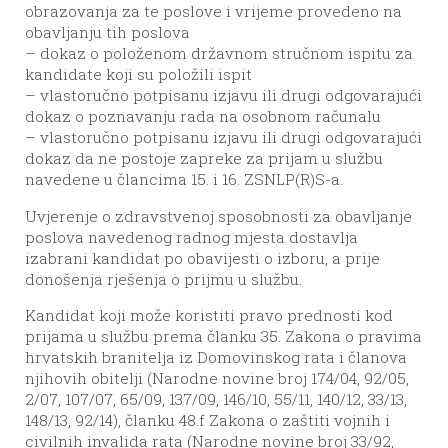
obrazovanja za te poslove i vrijeme provedeno na
obavljanju tih poslova
– dokaz o položenom državnom stručnom ispitu za
kandidate koji su položili ispit
– vlastoručno potpisanu izjavu ili drugi odgovarajući
dokaz o poznavanju rada na osobnom računalu
– vlastoručno potpisanu izjavu ili drugi odgovarajući
dokaz da ne postoje zapreke za prijam u službu
navedene u člancima 15. i 16. ZSNLP(R)S-a.
Uvjerenje o zdravstvenoj sposobnosti za obavljanje
poslova navedenog radnog mjesta dostavlja
izabrani kandidat po obavijesti o izboru, a prije
donošenja rješenja o prijmu u službu.
Kandidat koji može koristiti pravo prednosti kod
prijama u službu prema članku 35. Zakona o pravima
hrvatskih branitelja iz Domovinskog rata i članova
njihovih obitelji (Narodne novine broj 174/04, 92/05,
2/07, 107/07, 65/09, 137/09, 146/10, 55/11, 140/12, 33/13,
148/13, 92/14), članku 48.f Zakona o zaštiti vojnih i
civilnih invalida rata (Narodne novine broj 33/92,