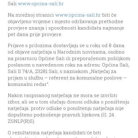
Sali
www.opcina-sali.hr
Na mrežnoj stranici
www.opcina-sali.hr
biti će
objavljeno vrijeme i mjesto održavanja prethodne
provjere znanja i sposobnosti kandidata najmanje
pet dana prije provjere.
Prijave s prilozima dostavljaju se u roku od 8 dana
od objave natječaja u Narodnim novinama, osobno
na pisarnicu Općine Sali ili preporučenom pošiljkom
poslanom u navedenom roku na adresu: Općina Sali,
Sali II 74/A, 23281 Sali, s naznakom „Natječaj za
prijam u službu – referent za komunalne poslove –
komunalni redar“.
Nakon raspisanog natječaja ne mora se izvršiti
izbor, ali se u tom slučaju donosi odluka o poništenju
natječaja. protiv odluke o poništenju natječaja nije
dopušteno podnošenje pravnih lijekova (čl. 24.
ZSNLP(R)S).
O rezultatima natječaja kandidati će biti