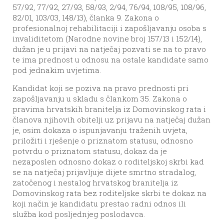
57/92, 77/92, 27/93, 58/93, 2/94, 76/94, 108/95, 108/96,
82/01, 103/03, 148/13), članka 9. Zakona o
profesionalnoj rehabilitaciji i zapošljavanju osoba s
invaliditetom (Narodne novine broj 157/13 i 152/14),
dužan je u prijavi na natječaj pozvati se na to pravo
te ima prednost u odnosu na ostale kandidate samo
pod jednakim uvjetima.
Kandidat koji se poziva na pravo prednosti pri
zapošljavanju u skladu s člankom 35. Zakona o
pravima hrvatskih branitelja iz Domovinskog rata i
članova njihovih obitelji uz prijavu na natječaj dužan
je, osim dokaza o ispunjavanju traženih uvjeta,
priložiti i rješenje o priznatom statusu, odnosno
potvrdu o priznatom statusu, dokaz da je
nezaposlen odnosno dokaz o roditeljskoj skrbi kad
se na natječaj prijavljuje dijete smrtno stradalog,
zatočenog i nestalog hrvatskog branitelja iz
Domovinskog rata bez roditeljske skrbi te dokaz na
koji način je kandidatu prestao radni odnos ili
služba kod posljednjeg poslodavca.