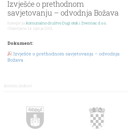
Izvješće o prethodnom
savjetovanju – odvodnja Božava
Kategorija
Komunalno društvo Dugi otok i Zverinac d.o.o.
,
Objavljeno 14. lipnja 2021.
Dokument:
Izvješće o prethodnom savjetovanju – odvodnja
Božava
korisni linkovi