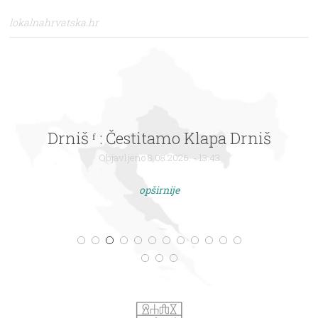
lokalnahrvatska.hr
Drniš ᶠ : Čestitamo Klapa Drniš
Objavljeno 8.08.2026. - 13:43
opširnije