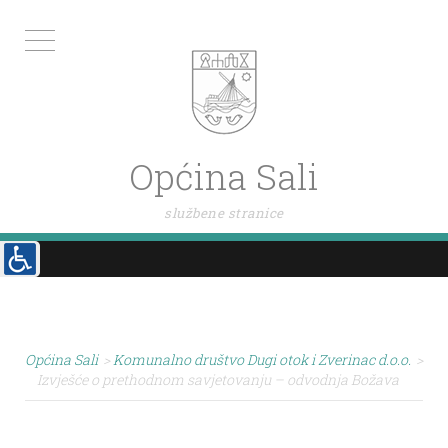
Općina Sali
službene stranice
Općina Sali
>
Komunalno društvo Dugi otok i Zverinac d.o.o.
>
Izvješće o prethodnom savjetovanju – odvodnja Božava