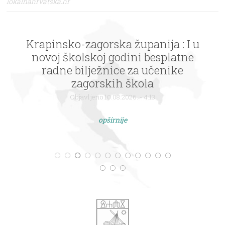
lokalnahrvatska.hr
Krapinsko-zagorska županija : I u
novoj školskoj godini besplatne
radne bilježnice za učenike
zagorskih škola
Objavljeno 10.08.2026. - 4:13
opširnije