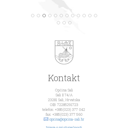
Kontakt
Općina Sali
Sali II 74/A
23281 Sali, Hrvatska
OIB: 72285291723
telefon: +385(023) 377 042
fax: +385(023) 377 560
opcina@opcina-sali.hr
Izjava o pristupačnosti