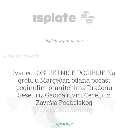
Isplate iz proračuna
lokalnahrvatska.hr
Ivanec : OBLJETNICE POGIBIJE Na
groblju Margečan odana počast
poginulim braniteljima Draženu
Šešetu iz Gačica i Ivici Cecelji iz
Završja Podbelskog
Objavljeno 8.08.2026. - 16:23
opširnije