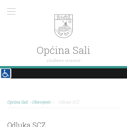
Općina Sali
službene stranice
Općina Sali
>
Obavijesti
>
Odluka SCZ
Odluka SCZ