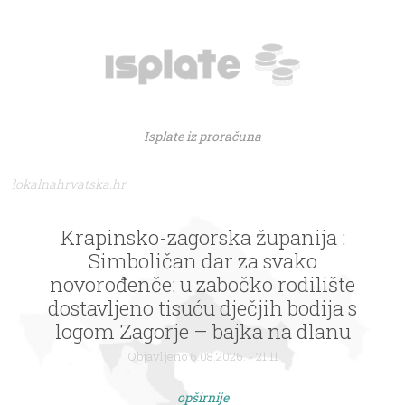
Isplate iz proračuna
lokalnahrvatska.hr
Krapinsko-zagorska županija :
Simboličan dar za svako
novorođenče: u zabočko rodilište
dostavljeno tisuću dječjih bodija s
logom Zagorje – bajka na dlanu
Objavljeno 6.08.2026. - 21:11
opširnije