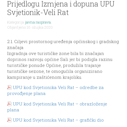
Prijedlogu Izmjena i dopuna UPU
Svjetionik-Veli Rat
Kategorija
javna rasprava
,
Objavljeno 10. ožujka 2020.
2.1. Ciljevi prostornog uređenja općinskog i gradskog
značaja
Izgradnja ove turističke zone bila bi značajan
doprinos razvoju općine Sali jer bi podigla razinu
turističke ponude Općine, produžila trajanje
turističke sezone, te omogućila organizirano
kampiranje u zaštićenom krajoliku.
UPU kod Svjetionika Veli Rat – odredbe za
provođjenje plana
UPU kod Svjetionika Veli Rat – obrazloženje
plana
UPU kod Svjetionika Veli Rat – grafički dio