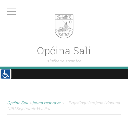
Općina Sali
službene stranice
Općina Sali
>
javna rasprava
>
Prijedlogu Izmjena i dopuna
UPU Svjetionik-Veli Rat