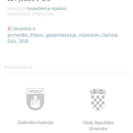
Kategorija
Gospodarenje otpadom
,
Objavljeno 9. svibnja 2019.
Izvješće o
provedbi_Plana_gospodarenja_otpadom_Općina
Sali_2018
korisni linkovi
Zadarska županija
Vlada Republike
Hrvatske