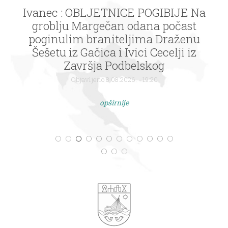
Ivanec : OBLJETNICE POGIBIJE Na
groblju Margečan odana počast
poginulim braniteljima Draženu
Šešetu iz Gačica i Ivici Cecelji iz
Završja Podbelskog
Objavljeno 8.08.2026. - 19:20
opširnije