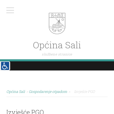
Općina Sali
službene stranice
Općina Sali
>
Gospodarenje otpadom
>
Izvješće PGO
Izvješće PGO