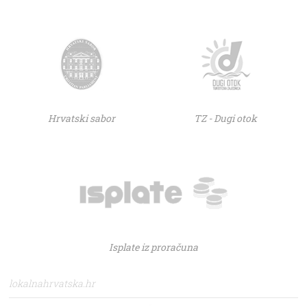
Hrvatski sabor
TZ - Dugi otok
Isplate iz proračuna
lokalnahrvatska.hr