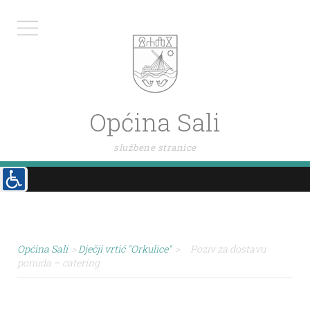
Općina Sali
službene stranice
Općina Sali
>
Dječji vrtić "Orkulice"
>
Poziv za dostavu
ponuda – catering