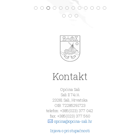
Kontakt
Općina Sali
Sali II 74/A
23281 Sali, Hrvatska
OIB: 72285291723
telefon: +385(023) 377 042
fax: +385(023) 377 560
opcina@opcina-sali.hr
Izjava o pristupačnosti