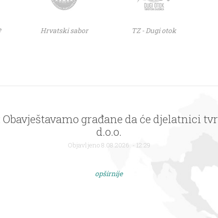
e
Hrvatski sabor
TZ - Dugi otok
 : Obavještavamo građane da će djelatnici tv
d.o.o.
Objavljeno 8.08.2026. - 12:29
opširnije