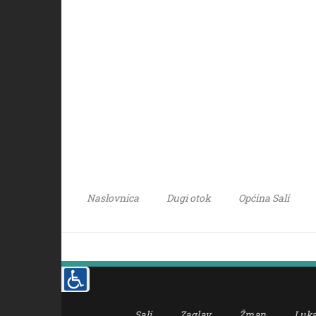
Naslovnica
Dugi otok
Općina Sali
Sali
Zaglav
Žman
Luk