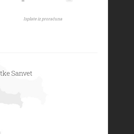
Isplate iz proračuna
rtke Sanvet