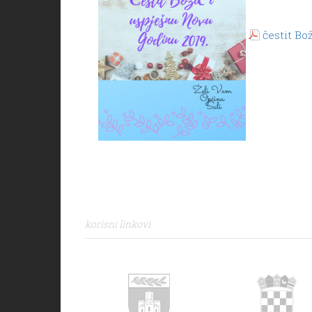
čestit Bo
korisni linkovi