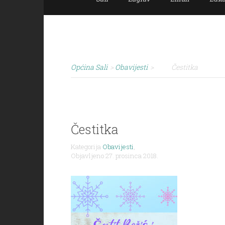
Općina Sali
>
Obavijesti
>
Čestitka
Čestitka
Kategorija
Obavijesti
,
Objavljeno 27. prosinca 2018.