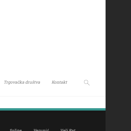
Trgovačka društva
Kontakt
Soline
Verunić
Veli Rat