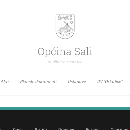
Općina Sali
službene stranice
Akti
Planski dokumenti
Ustanove
DV “Orkulice”
a
Savar
Brbinj
Dragove
Božava
Zverinac