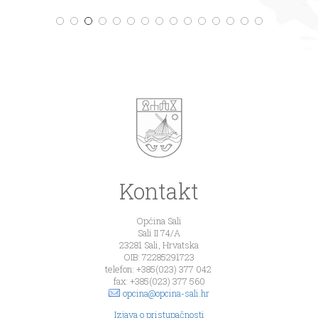
Kontakt
Općina Sali
Sali II 74/A
23281 Sali, Hrvatska
OIB: 72285291723
telefon: +385(023) 377 042
fax: +385(023) 377 560
opcina@opcina-sali.hr
Izjava o pristupačnosti