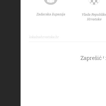
Zadarska županija
Vlada Republik
Hrvatske
lokalnahrvatska.hr
Zaprešić ᶠ