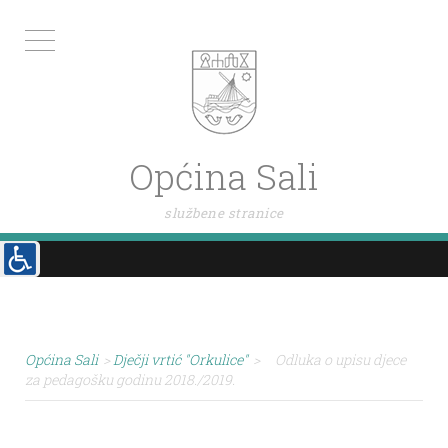
Općina Sali
službene stranice
Općina Sali
>
Dječji vrtić "Orkulice"
>
Odluka o upisu djece
za pedagošku godinu 2018./2019.