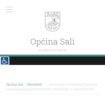
Općina Sali
službene stranice
Općina Sali
>
Obavijesti
>
Javni uvid u Prijedlog Programa
raspolaganja poljoprivrednim zemljištem u vlasništvu RH