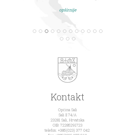
opširnije
Kontakt
Općina Sali
Sali II 74/A
23281 Sali, Hrvatska
OIB: 72285291723
telefon: +385(023) 377 042