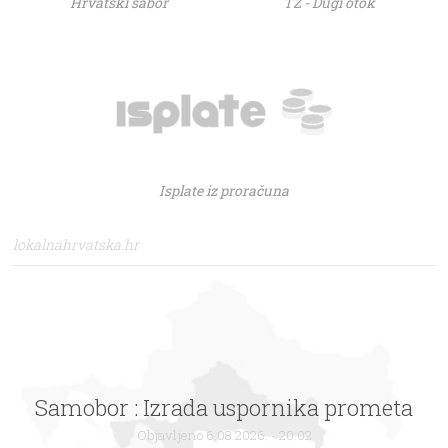
Hrvatski sabor
TZ - Dugi otok
Isplate iz proračuna
lokalnahrvatska.hr
Samobor : Izrada uspornika prometa
Objavljeno 6.08.2026. - 20:02