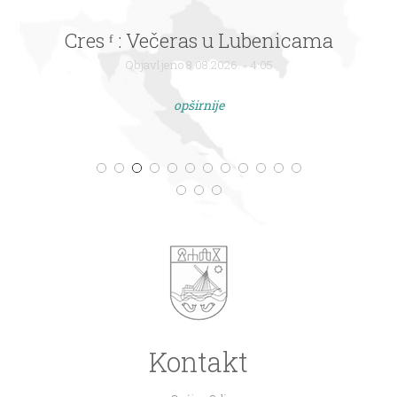
Cres ᶠ : Večeras u Lubenicama
Objavljeno 8.08.2026. - 4:05
opširnije
Kontakt