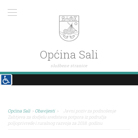
Općina Sali
službene stranice
Općina Sali
>
Obavijesti
>
Javni poziv za podnošenje
Zahtjeva za dodjelu sredstava potpora iz područja
poljoprivrede i ruralnog razvoja za 2018. godinu