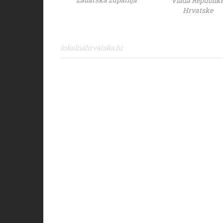
Vlada Republik
Hrvatske
lokalnahrvatska.hr