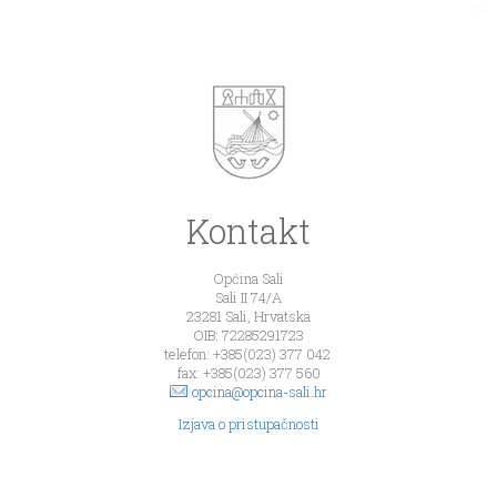
Kontakt
Općina Sali
Sali II 74/A
23281 Sali, Hrvatska
OIB: 72285291723
telefon: +385(023) 377 042
fax: +385(023) 377 560
opcina@opcina-sali.hr
Izjava o pristupačnosti