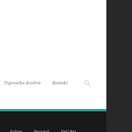
Trgovačka društva
Kontakt
Soline
Verunić
Veli Rat