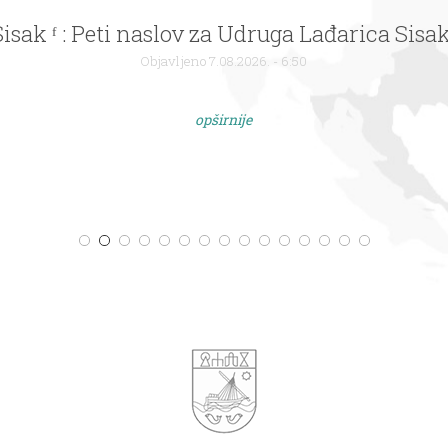
Sisak ᶠ : Peti naslov za Udruga Lađarica Sisak
Objavljeno 7.08.2026. - 6:50
opširnije