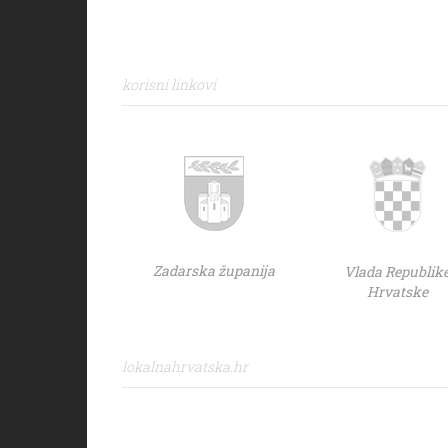
korisni linkovi
Zadarska županija
Vlada Republik
Hrvatske
lokalnahrvatska.hr