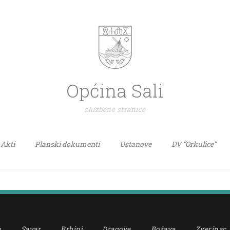
Općina Sali
službene stranice
Akti
Planski dokumenti
Ustanove
DV “Orkulice”
a
Savar
Brbinj
Dragove
Božava
Zverinac