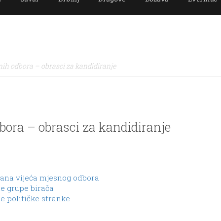
snih odbora – obrasci za kandidiranje
dbora – obrasci za kandidiranje
lana vijeća mjesnog odbora
te grupe birača
e političke stranke