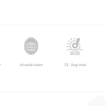
e
Hrvatski sabor
TZ - Dugi otok