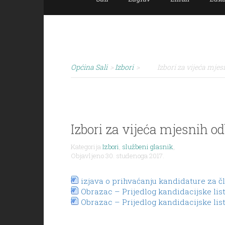
Općina Sali
>
Izbori
>
Izbori za vijeća mje
Izbori za vijeća mjesnih o
Kategorija
Izbori
,
službeni glasnik
,
Objavljeno 30. studenoga 2017.
izjava o prihvaćanju kandidature za č
Obrazac – Prijedlog kandidacijske lis
Obrazac – Prijedlog kandidacijske list