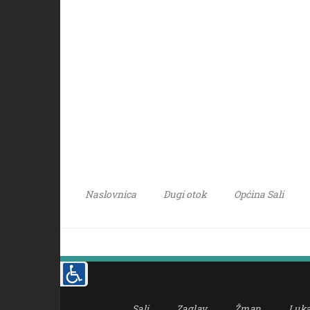
Naslovnica
Dugi otok
Općina Sali
Sali
Zaglav
Žman
Luk