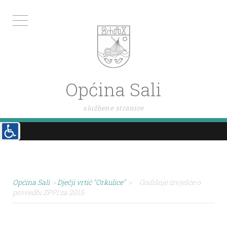
Općina Sali
službene stranice
Općina Sali
>
Dječji vrtić "Orkulice"
>
Godišnje izvješće o
provedbi ZPPI za 2015.