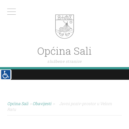
Općina Sali
službene stranice
Općina Sali
>
Obavijesti
>
Javni poziv-prostor u Velom
Ratu