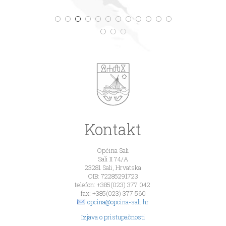
Kontakt
Općina Sali
Sali II 74/A
23281 Sali, Hrvatska
OIB: 72285291723
telefon: +385(023) 377 042
fax: +385(023) 377 560
opcina@opcina-sali.hr
Izjava o pristupačnosti