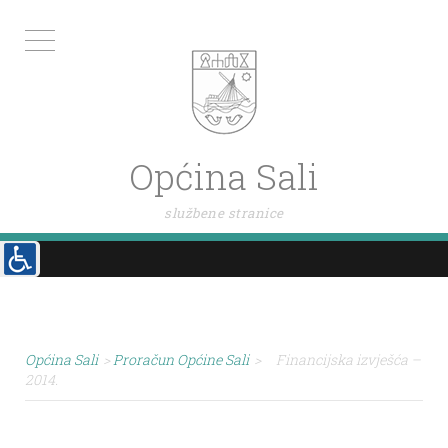
Općina Sali
službene stranice
Općina Sali
>
Proračun Općine Sali
>
Financijska izvješća –
2014.