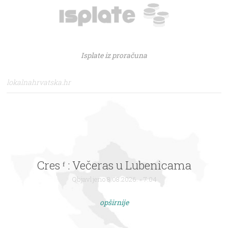
Isplate iz proračuna
lokalnahrvatska.hr
Cres ᶠ : Večeras u Lubenicama
Objavljeno 8.08.2026. - 7:04
opširnije