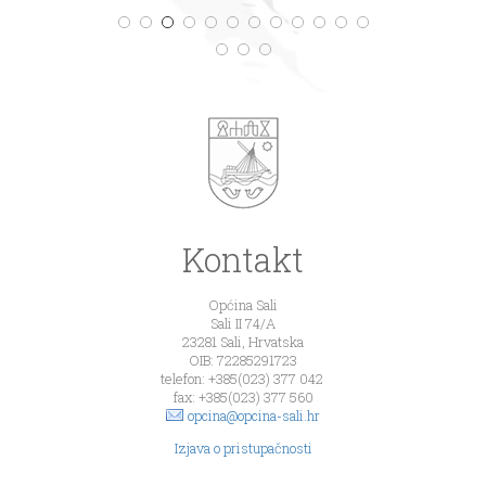
Kontakt
Općina Sali
Sali II 74/A
23281 Sali, Hrvatska
OIB: 72285291723
telefon: +385(023) 377 042
fax: +385(023) 377 560
opcina@opcina-sali.hr
Izjava o pristupačnosti