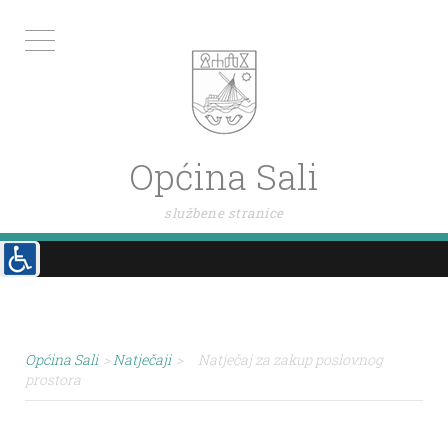
Općina Sali
službene stranice
Općina Sali
>
Natječaji
>
Natječaj za zakup poslovnog
prostora