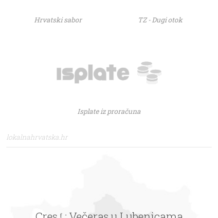
Hrvatski sabor
TZ - Dugi otok
Isplate iz proračuna
lokalnahrvatska.hr
Cres ᶠ : Večeras u Lubenicama