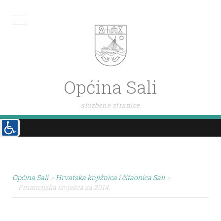
Općina Sali
službene stranice
Općina Sali
>
Hrvatska knjižnica i čitaonica Sali
>
Financijska izvješća za 2014.