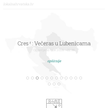
lokalnahrvatska.hr
Cres ᶠ : Večeras u Lubenicama
Objavljeno 7.08.2026. - 22:38
opširnije