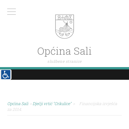
Općina Sali
službene stranice
Općina Sali
>
Dječji vrtić "Orkulice"
>
Financijska izvješća
za 2014.