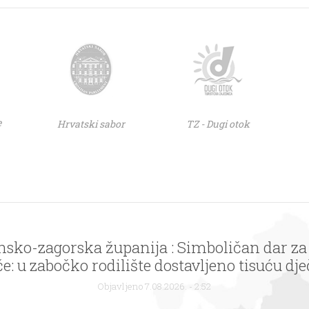
e
Hrvatski sabor
TZ - Dugi otok
nsko-zagorska županija : Simboličan dar za
: u zabočko rodilište dostavljeno tisuću dječ
logom Zagorje – bajka na dlanu
Objavljeno 7.08.2026. - 2:52