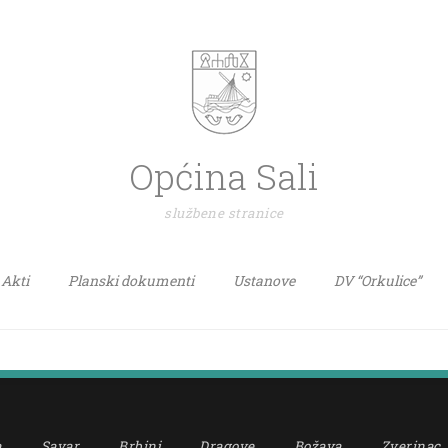
Općina Sali
službene stranice
Akti
Planski dokumenti
Ustanove
DV “Orkulice”
a
Savar
Brbinj
Dragove
Božava
Zverinac