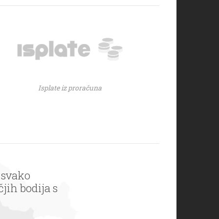
Isplate iz proračuna
 svako
jih bodija s