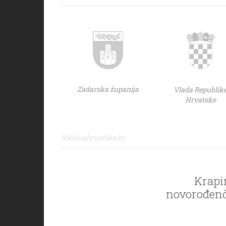
Zadarska županija
Vlada Republik
Hrvatske
lokalnahrvatska.hr
Krapi
novorođenče