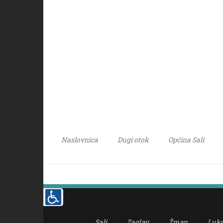
Naslovnica
Dugi otok
Općina Sali
Sali
Zaglav
Žman
Luk