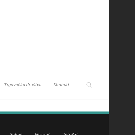
Trgovačka društva
Kontakt
Soline
Verunić
Veli Rat