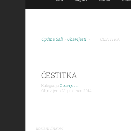
Općina Sali
>
Obavijesti
>
ČESTITKA
ČESTITKA
Kategorija
Obavijesti
,
Objavljeno 23. prosinca 2014.
korisni linkovi