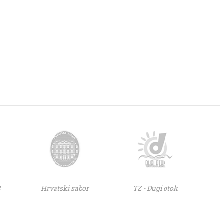
e
Hrvatski sabor
TZ - Dugi otok