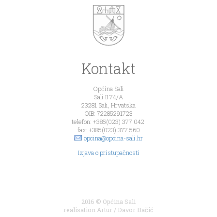
Kontakt
Općina Sali
Sali II 74/A
23281 Sali, Hrvatska
OIB: 72285291723
telefon: +385(023) 377 042
fax: +385(023) 377 560
opcina@opcina-sali.hr
Izjava o pristupačnosti
2016 © Općina Sali
realisation
Artur
/
Davor Bačić