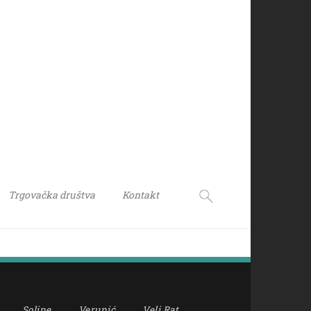
Trgovačka društva
Kontakt
Soline
Verunić
Veli Rat