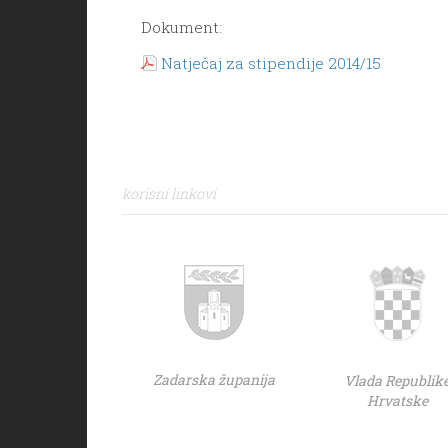
Dokument:
Natječaj za stipendije 2014/15
korisni linkovi
Zadarska županija
Vlada Republik
Hrvatske