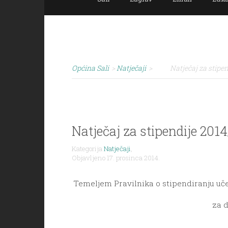
Općina Sali
>
Natječaji
>
Natječaj za stipen
Natječaj za stipendije 2014
Kategorija
Natječaji
,
Objavljeno 17. prosinca 2014.
Temeljem Pravilnika o stipendiranju učen
za d