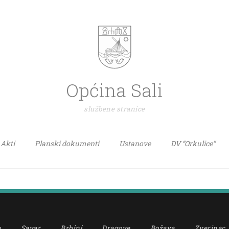
Općina Sali
službene stranice
Akti
Planski dokumenti
Ustanove
DV “Orkulice”
a
Savar
Brbinj
Dragove
Božava
Zverinac