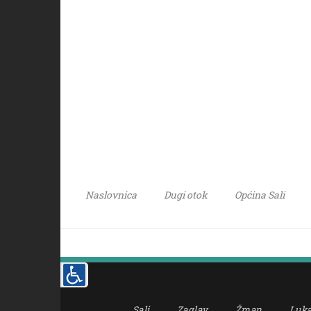
Naslovnica
Dugi otok
Općina Sali
Sali
Zaglav
Žman
Luk