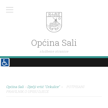
Općina Sali
službene stranice
Općina Sali
>
Dječji vrtić "Orkulice"
>
POTPISANI
PRAVILNIK O UPISU DJECE