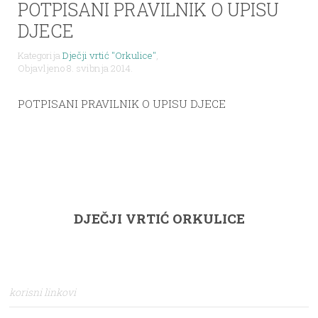
POTPISANI PRAVILNIK O UPISU
DJECE
Kategorija
Dječji vrtić "Orkulice"
,
Objavljeno 8. svibnja 2014.
POTPISANI PRAVILNIK O UPISU DJECE
DJEČJI VRTIĆ ORKULICE
korisni linkovi