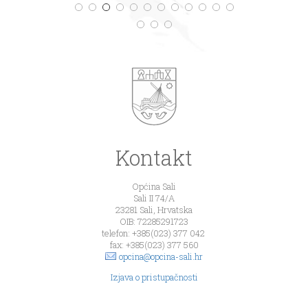
Kontakt
Općina Sali
Sali II 74/A
23281 Sali, Hrvatska
OIB: 72285291723
telefon: +385(023) 377 042
fax: +385(023) 377 560
opcina@opcina-sali.hr
Izjava o pristupačnosti