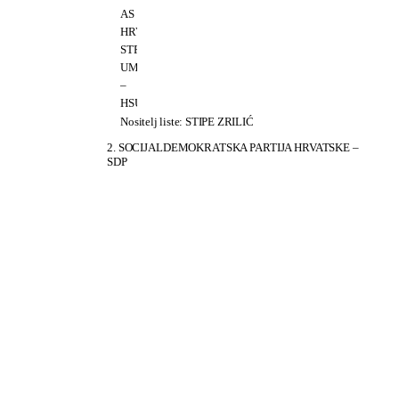
AS
HRVATSKA
STRANKA
UMIROVLJENIKA
–
HSU
Nositelj liste: STIPE ZRILIĆ
2. SOCIJALDEMOKRATSKA PARTIJA HRVATSKE –
SDP
HRVATSKA
SOCIJALNO
–
LIBERALNA
STRANKA
–
HSLS
DEMOKRATSKA
STRANKA
UMIROVLJENIKA
–
DSU
Nositeljica