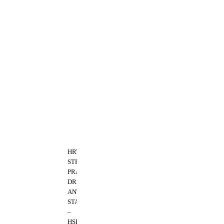
AUTOHTONA
–
HRVATSKA
SELJAČKA
STRANKA
–
A
–
HSS
HRVATSKA
ČISTA
STRANKA
PRAVA
–
HČSP
HRVATSKA
STRANKA
PRAVA
DR.
ANTE
STARČEVIĆ
–
HSP