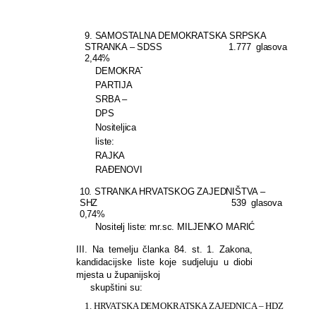
ANTE
BARABA
9. SAMOSTALNA DEMOKRATSKA SRPSKA
STRANKA – SDSS
1.777
glasova
2,44%
DEMOKRATSKA
PARTIJA
SRBA –
DPS
Nositeljica
liste:
RAJKA
RAĐENOVIĆ
10. STRANKA HRVATSKOG ZAJEDNIŠTVA –
SHZ
539
glasova
0,74%
Nositelj liste: mr.sc. MILJENKO MARIĆ
III. Na temelju članka 84. st. 1. Zakona,
kandidacijske liste koje sudjeluju u diobi
mjesta u županijskoj
skupštini su:
1. HRVATSKA DEMOKRATSKA ZAJEDNICA – HDZ