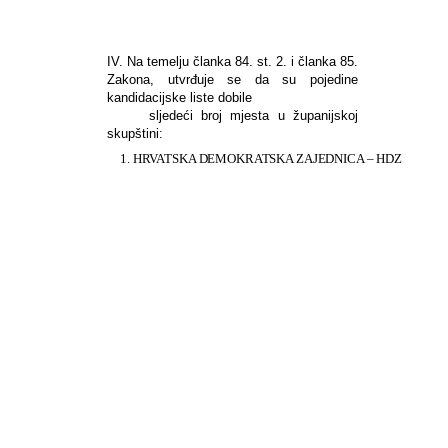
IV. Na temelju članka 84. st. 2. i članka 85.
Zakona, utvrđuje se da su pojedine
kandidacijske liste dobile
sljedeći broj mjesta u županijskoj
skupštini:
1. HRVATSKA DEMOKRATSKA ZAJEDNICA – HDZ
AUTOHTONA
–
HRVATSKA
SELJAČKA
STRANKA
–
A
–
HSS
HRVATSKA
ČISTA
STRANKA
PRAVA
–