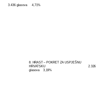
3.436 glasova
4,71%
8. HRAST – POKRET ZA USPJEŠNU
HRVATSKU
2.326
glasova
3,19%
HRVATSKA
DEMOKRŠĆANSKA
STRANKA
–
HDS
Nositelj
liste: