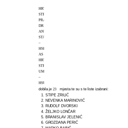
HČSP
HRVATSKA
STRANKA
PRAVA
DR.
ANTE
STARČEVIĆ
–
HSP
AS
HRVATSKA
STRANKA
UMIROVLJENIKA
–
HSU
dobila je
23
mjesta te su s te liste izabrani:
1. STIPE ZRILIĆ
2. NEVENKA MARINOVIĆ
3. RUDOLF DVORSKI
4. ŽELJKO LONČAR
5. BRANISLAV JELENIĆ
6. GROZDANA PERIĆ