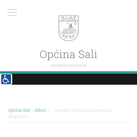
Općina Sali
službene stranice
Općina Sali
>
Izbori
>
rezultati izbora za županijsku
skupštinu