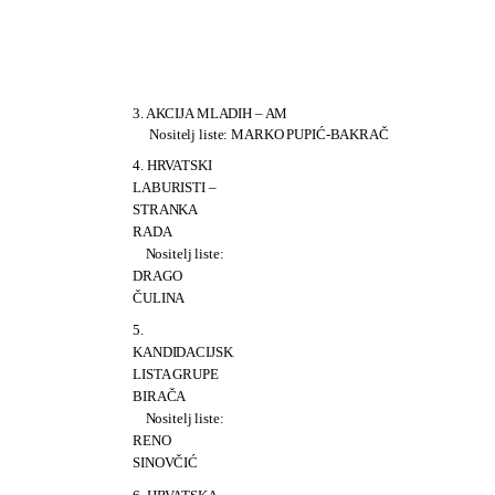
liste:
RENATA
SABLJAR-
DRAČEVAC
3. AKCIJA MLADIH – AM
Nositelj liste: MARKO PUPIĆ-BAKRAČ
4. HRVATSKI
LABURISTI –
STRANKA
RADA
Nositelj liste:
DRAGO
ČULINA
5.
KANDIDACIJSKA
LISTA GRUPE
BIRAČA
Nositelj liste:
RENO
SINOVČIĆ