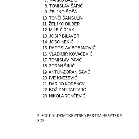
7. MARKO BABIĆ
8. TOMISLAV ŠARIĆ
9. ŽELJKO ŠOŠA
10. TONČI ŠANGULIN
11. ŽELJKO DILBER
12. MILE ČIRJAK
13. JOSIP BILAVER
14. JOSO NEKIĆ
15. RADOSLAV BOBANOVIĆ
16. VLADIMIR KOVAČEVIĆ
17. TOMISLAV PAVIĆ
18. ZORAN ŠIKIĆ
19. ANTUN-ZORAN SAVIĆ
20. IVE KNEŽEVIĆ
21. DARIJO KORENOV
22. BOŽIDAR TARTARO
23. NIKOLA RONČEVIĆ
2. SOCIJALDEMOKRATSKA PARTIJA HRVATSKE –
SDP
HRVATSKA
SOCIJALNO
–