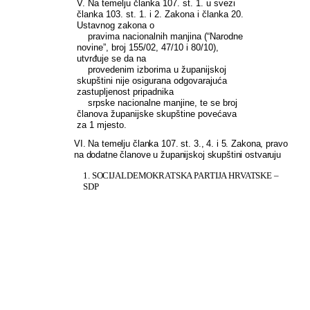
V. Na temelju članka 107. st. 1. u svezi
članka 103. st. 1. i 2. Zakona i članka 20.
Ustavnog zakona o
pravima nacionalnih manjina (“Narodne
novine”, broj 155/02, 47/10 i 80/10),
utvrđuje se da na
provedenim izborima u županijskoj
skupštini nije osigurana odgovarajuća
zastupljenost pripadnika
srpske nacionalne manjine, te se broj
članova županijske skupštine povećava
za 1 mjesto.
VI. Na temelju članka 107. st. 3., 4. i 5. Zakona, pravo
na dodatne članove u županijskoj skupštini ostvaruju
1. SOCIJALDEMOKRATSKA PARTIJA HRVATSKE –
SDP
HRVATSKA
SOCIJALNO
–
LIBERALNA
STRANKA
–
HSLS
DEMOKRATSKA