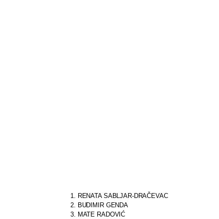
LIBERALNA
STRANKA
–
HSLS
DEMOKRATSKA
STRANKA
UMIROVLJENIKA
–
DSU
dobila
je
9
mjesta
te
su
s
te
liste
izabrani:
1. RENATA SABLJAR-DRAČEVAC
2. BUDIMIR GENDA
3. MATE RADOVIĆ