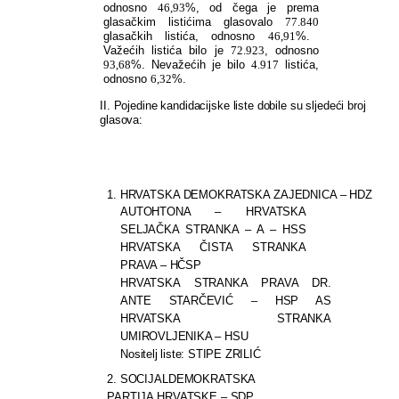
odnosno
46,93
%, od
čega je prema
glasačkim listićima glasovalo
77.840
glasačkih listića, odnosno
46,91
%.
Važećih listića bilo je
72.923
, odnosno
93,68
%. Nevažećih je bilo
4.917
listića,
odnosno
6,32
%.
II. Pojedine kandidacijske liste dobile su sljedeći broj
glasova:
1. HRVATSKA DEMOKRATSKA ZAJEDNICA – HDZ
AUTOHTONA – HRVATSKA
SELJAČKA STRANKA – A – HSS
HRVATSKA ČISTA STRANKA
PRAVA – HČSP
HRVATSKA STRANKA PRAVA DR.
ANTE STARČEVIĆ – HSP AS
HRVATSKA STRANKA
UMIROVLJENIKA – HSU
Nositelj liste: STIPE ZRILIĆ
2. SOCIJALDEMOKRATSKA
PARTIJA HRVATSKE – SDP