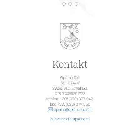
Kontakt
Općina Sali
Sali II 74/A
23281 Sali, Hrvatska
OIB: 72285291723
telefon: +385(023) 377 042
fax: +385(023) 377 560
opcina@opcina-sali.hr
Izjava o pristupačnosti