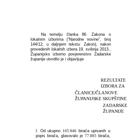
Zadar,
20.svibnja
2013.
Na temelju članka 86. Zakona o
lokalnim izborima (“Narodne novine”, broj
144/12, u daljnjem tekstu:
Zakon), nakon
provedenih lokalnih izbora 19. svibnja 2013.,
Županijsko izborno povjerenstvo Zadarske
županije utvrdilo je i objavljuje
REZULTATE
IZBORA ZA
ČLANICE/ČLANOVE
ŽUPANIJSKE SKUPŠTINE
ZADARSKE
ŽUPANIJE
I. Od ukupno
165.946
birača upisanih u
popis birača, glasovalo je
77.885
birača,