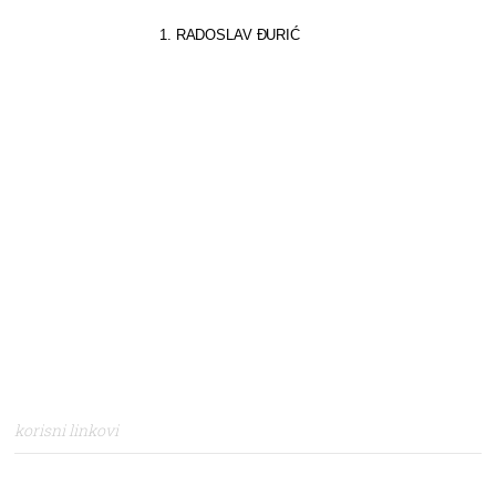
izabran:
1. RADOSLAV ĐURIĆ
Ž
I
P
korisni linkovi