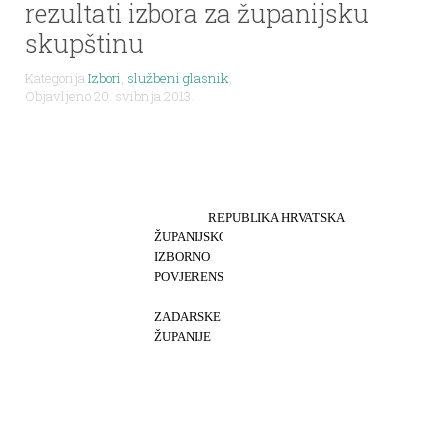
rezultati izbora za županijsku
skupštinu
Kategorija
Izbori
,
službeni glasnik
,
Objavljeno 20. svibnja 2013.
REPUBLIKA HRVATSKA
ŽUPANIJSKO
IZBORNO
POVJERENSTVO
ZADARSKE
ŽUPANIJE