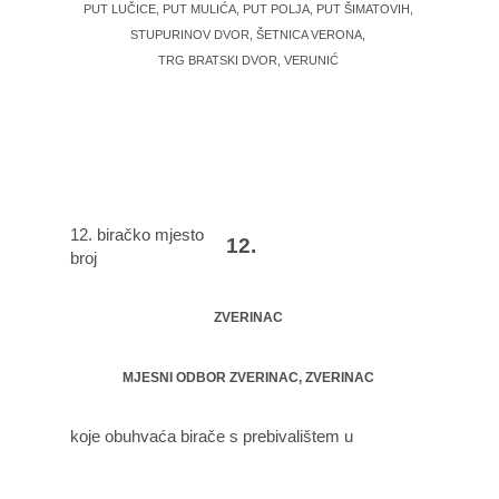
PUT LUČICE, PUT MULIĆA, PUT POLJA, PUT ŠIMATOVIH,
STUPURINOV DVOR, ŠETNICA VERONA,
TRG BRATSKI DVOR, VERUNIĆ
12. biračko mjesto
12.
broj
ZVERINAC
MJESNI ODBOR ZVERINAC, ZVERINAC
koje obuhvaća birače s prebivalištem u