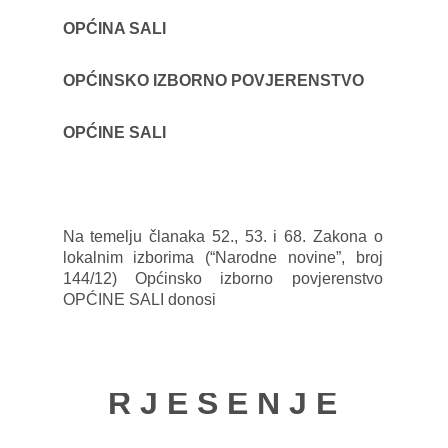
OPĆINA SALI
OPĆINSKO IZBORNO POVJERENSTVO
OPĆINE SALI
Na temelju članaka 52., 53. i 68. Zakona o
lokalnim izborima (“Narodne novine”, broj
144/12) Općinsko izborno povjerenstvo
OPĆINE SALI donosi
R J E Š E N J E