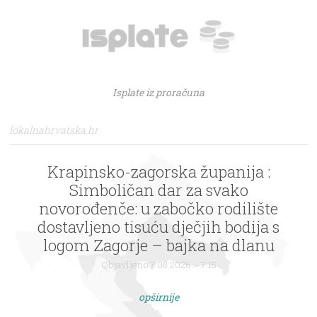
Isplate iz proračuna
lokalnahrvatska.hr
Krapinsko-zagorska županija :
Simboličan dar za svako
novorođenče: u zabočko rodilište
dostavljeno tisuću dječjih bodija s
logom Zagorje – bajka na dlanu
Objavljeno 7.08.2026. - 7:15
opširnije