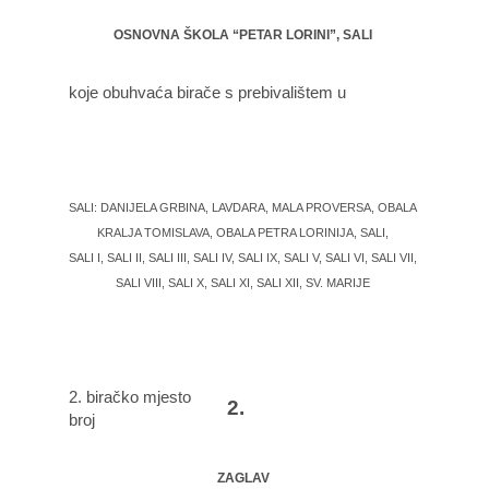
OSNOVNA ŠKOLA “PETAR LORINI”, SALI
koje obuhvaća birače s prebivalištem u
SALI: DANIJELA GRBINA, LAVDARA, MALA PROVERSA, OBALA
KRALJA TOMISLAVA, OBALA PETRA LORINIJA, SALI,
SALI I, SALI II, SALI III, SALI IV, SALI IX, SALI V, SALI VI, SALI VII,
SALI VIII, SALI X, SALI XI, SALI XII, SV. MARIJE
2. biračko mjesto
2.
broj
ZAGLAV