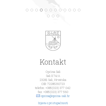
Kontakt
Općina Sali
Sali II 74/A
23281 Sali, Hrvatska
OIB: 72285291723
telefon: +385(023) 377 042
fax: +385(023) 377 560
opcina@opcina-sali.hr
Izjava o pristupačnosti