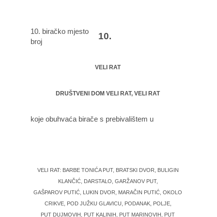
10. biračko mjesto
10.
broj
VELI RAT
DRUŠTVENI DOM VELI RAT, VELI RAT
koje obuhvaća birače s prebivalištem u
VELI RAT: BARBE TONIĆA PUT, BRATSKI DVOR, BULIGIN
KLANČIĆ, DARSTALO, GARŽANOV PUT,
GAŠPAROV PUTIĆ, LUKIN DVOR, MARAČIN PUTIĆ, OKOLO
CRIKVE, POD JUŽKU GLAVICU, PODANAK, POLJE,
PUT DUJMOVIH, PUT KALINIH, PUT MARINOVIH, PUT