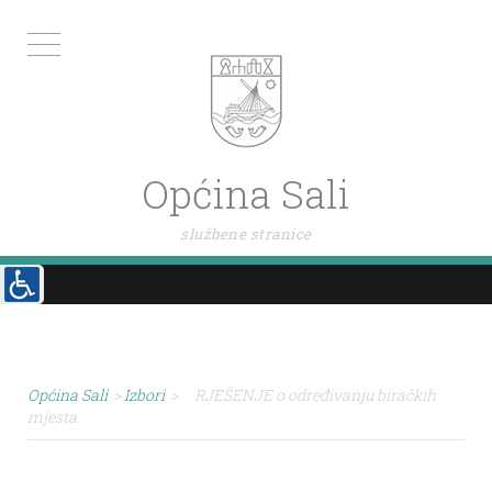
Općina Sali
službene stranice
Općina Sali
>
Izbori
>
RJEŠENJE o određivanju biračkih
mjesta