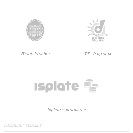
Hrvatski sabor
TZ - Dugi otok
Isplate iz proračuna
lokalnahrvatska.hr