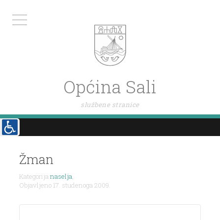
Općina Sali
službene stranice
Navigacija
objava
Žman
Kategorija
naselja
,
Objavljeno 17. studenoga 2009.