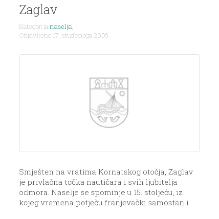
Zaglav
Kategorija
naselja
,
Objavljeno 17. studenoga 2009.
Smješten na vratima Kornatskog otočja, Zaglav
je privlačna točka nautičara i svih ljubitelja
odmora. Naselje se spominje u 15. stoljeću, iz
kojeg vremena potječu franjevački samostan i
crkva Sv. Mihovila. U ovom dugootočkom mjestu