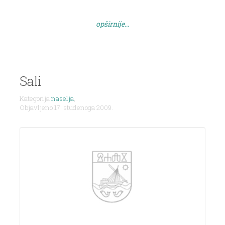
postoji benzniska crpka za nautičare, jedina na
donjoj nautičkoj liniji zadarskog arhipelaga.
opširnije...
Pored lijepih plaža, Zaglav nudi raznovrsne
sportske sadržaje: odbojka […]
Sali
Kategorija
naselja
,
Objavljeno 17. studenoga 2009.