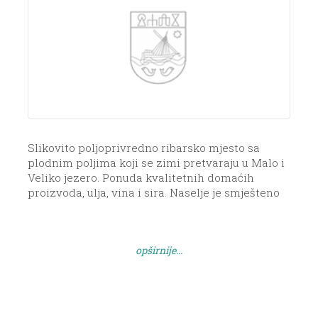
Slikovito poljoprivredno ribarsko mjesto sa
plodnim poljima koji se zimi pretvaraju u Malo i
Veliko jezero. Ponuda kvalitetnih domaćih
proizvoda, ulja, vina i sira. Naselje je smješteno
iznad i u maloj uvali Žmanšćica. Pod nazivom
Mežano prvi put se spominje u 13. stoljeću. a iz
tog vremena datira i župna crkva Sv. Ivana. Ima
opširnije...
nalazišta […]