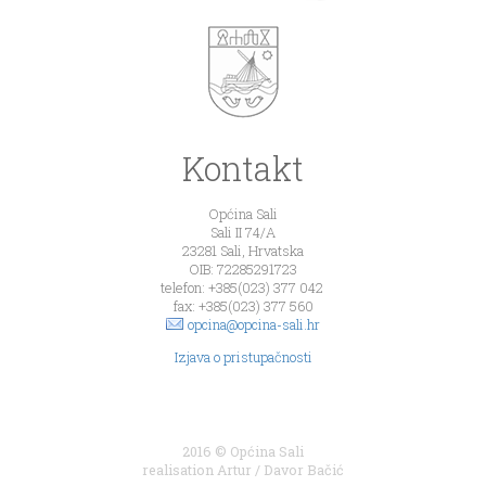
Kontakt
Općina Sali
Sali II 74/A
23281 Sali, Hrvatska
OIB: 72285291723
telefon: +385(023) 377 042
fax: +385(023) 377 560
opcina@opcina-sali.hr
Izjava o pristupačnosti
2016 © Općina Sali
realisation
Artur
/
Davor Bačić