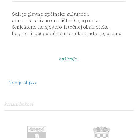
Sali je glavno općinsko kulturno i
administrativno središte Dugog otoka.
Smješteno na sjevero-istočnoj obali otoka,
bogate tisućugodišnje ribarske tradicije, prema
pisanim dokumentima iz razdoblja 990. godine.
Davno nazvano odskočnom daskom za Kornate,
mjesto okruženo prirodnim perivojima,
opširnije...
tisućljetnim maslinicima. Obiluje kulturnim i
sakralnom baštinom iz ranih stoljeća
krščanstva. Svojim turističkim objektima,
blizinom Kornata i Parka prirode […]
Novije objave
korisni linkovi