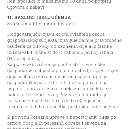
Rok isporuke je maksimalno 60 dana po potpisu
ugovora o nabavi.
11. RAZLOZI ISKLJUČENJA
Svaki ponuditelj mora dostaviti:
1. odgovarajuću izjavu kojom ovlaštena osoba
gospodarskog subjekta izjavljuje da nije pravomoćno
osuđena za bilo koji od kaznenih dijela iz članka
251.stavak 1. točka a) do f) Zakona o javnoj nabavi
(NN broj 120/16).
Za potrebe utvrđivanja okolnosti iz ove točke
gospodarski subjekt u ponudi dostavlja izjavu. Izjavu
daje osoba po zakonu ovlaštena za zastupanje
gospodarskog subjekta. U tu svrhu potrebno je
popuniti obrazac Izjave o nekažnjavanju koja se
nalazi u Obrazac 1 ovog Poziva za nadmetanje.
Izjava ne smije biti starija od tri (3) mjeseca
računajući od dana početka postupka javne nabave.
2. potvrdu Porezne uprave o nepostojanju duga po
osnovi dospjelih poreznih obveza i obveza za