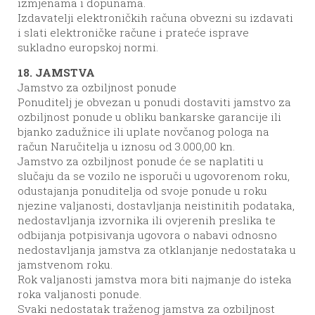
izmjenama i dopunama.
Izdavatelji elektroničkih računa obvezni su izdavati
i slati elektroničke račune i prateće isprave
sukladno europskoj normi.
18. JAMSTVA
Jamstvo za ozbiljnost ponude
Ponuditelj je obvezan u ponudi dostaviti jamstvo za
ozbiljnost ponude u obliku bankarske garancije ili
bjanko zadužnice ili uplate novčanog pologa na
račun Naručitelja u iznosu od 3.000,00 kn.
Jamstvo za ozbiljnost ponude će se naplatiti u
slučaju da se vozilo ne isporuči u ugovorenom roku,
odustajanja ponuditelja od svoje ponude u roku
njezine valjanosti, dostavljanja neistinitih podataka,
nedostavljanja izvornika ili ovjerenih preslika te
odbijanja potpisivanja ugovora o nabavi odnosno
nedostavljanja jamstva za otklanjanje nedostataka u
jamstvenom roku.
Rok valjanosti jamstva mora biti najmanje do isteka
roka valjanosti ponude.
Svaki nedostatak traženog jamstva za ozbiljnost