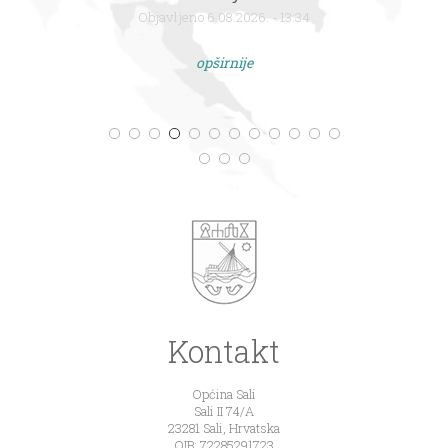
Objavljeno 6.08.2026. - 13:34
opširnije
Kontakt
Općina Sali
Sali II 74/A
23281 Sali, Hrvatska
OIB: 72285291723