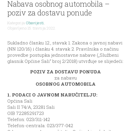
Nabava osobnog automobila –
poziv za dostavu ponude
Kategorija
Obavijesti
,
Objavljeno 15. travnja 2022.
Sukladno članku 12., stavak 1. Zakona o javnoj nabavi
(NN 120/16) i članku 4. stavak 2. Pravilnika o načinu
provedbe postupka jednostavne nabave („Službeni
glasnik Općine Sali“ broj 2/2018) utvrđuje se slijedeći:
POZIV ZA DOSTAVU PONUDA
za nabavu
OSOBNOG AUTOMOBILA
1. PODACI O JAVNOM NARUČITELJU:
Općina Sali
Sali II 74/A, 23281 Sali
OIB 72285291723
Telefon: 023/311-142
Telefon-centrala: 023/377-042