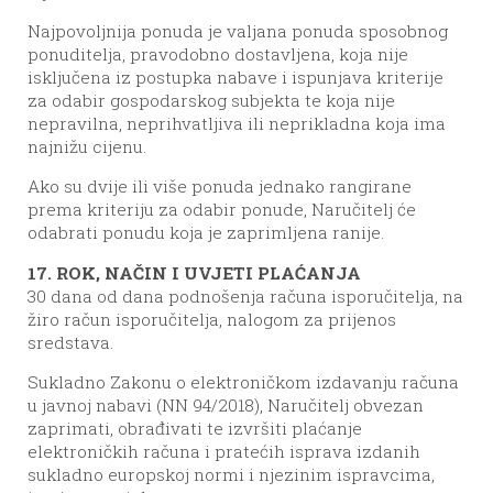
Najpovoljnija ponuda je valjana ponuda sposobnog
ponuditelja, pravodobno dostavljena, koja nije
isključena iz postupka nabave i ispunjava kriterije
za odabir gospodarskog subjekta te koja nije
nepravilna, neprihvatljiva ili neprikladna koja ima
najnižu cijenu.
Ako su dvije ili više ponuda jednako rangirane
prema kriteriju za odabir ponude, Naručitelj će
odabrati ponudu koja je zaprimljena ranije.
17. ROK, NAČIN I UVJETI PLAĆANJA
30 dana od dana podnošenja računa isporučitelja, na
žiro račun isporučitelja, nalogom za prijenos
sredstava.
Sukladno Zakonu o elektroničkom izdavanju računa
u javnoj nabavi (NN 94/2018), Naručitelj obvezan
zaprimati, obrađivati te izvršiti plaćanje
elektroničkih računa i pratećih isprava izdanih
sukladno europskoj normi i njezinim ispravcima,