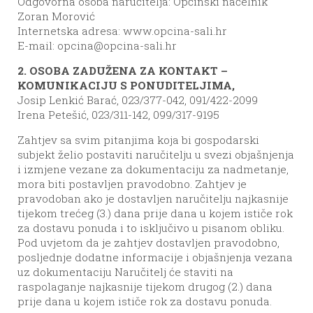
Odgovorna osoba naručitelja: Općinski načelnik
Zoran Morović
Internetska adresa: www.opcina-sali.hr
E-mail:
opcina@opcina-sali.hr
2. OSOBA ZADUŽENA ZA KONTAKT –
KOMUNIKACIJU S PONUDITELJIMA,
Josip Lenkić Barać, 023/377-042, 091/422-2099
Irena Petešić, 023/311-142, 099/317-9195
Zahtjev sa svim pitanjima koja bi gospodarski
subjekt želio postaviti naručitelju u svezi objašnjenja
i izmjene vezane za dokumentaciju za nadmetanje,
mora biti postavljen pravodobno. Zahtjev je
pravodoban ako je dostavljen naručitelju najkasnije
tijekom trećeg (3.) dana prije dana u kojem ističe rok
za dostavu ponuda i to isključivo u pisanom obliku.
Pod uvjetom da je zahtjev dostavljen pravodobno,
posljednje dodatne informacije i objašnjenja vezana
uz dokumentaciju Naručitelj će staviti na
raspolaganje najkasnije tijekom drugog (2.) dana
prije dana u kojem ističe rok za dostavu ponuda.