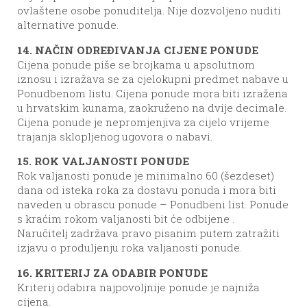
ovlaštene osobe ponuditelja. Nije dozvoljeno nuditi
alternative ponude.
14. NAČIN ODREĐIVANJA CIJENE PONUDE
Cijena ponude piše se brojkama u apsolutnom
iznosu i izražava se za cjelokupni predmet nabave u
Ponudbenom listu. Cijena ponude mora biti izražena
u hrvatskim kunama, zaokruženo na dvije decimale.
Cijena ponude je nepromjenjiva za cijelo vrijeme
trajanja sklopljenog ugovora o nabavi.
15. ROK VALJANOSTI PONUDE
Rok valjanosti ponude je minimalno 60 (šezdeset)
dana od isteka roka za dostavu ponuda i mora biti
naveden u obrascu ponude – Ponudbeni list. Ponude
s kraćim rokom valjanosti bit će odbijene .
Naručitelj zadržava pravo pisanim putem zatražiti
izjavu o produljenju roka valjanosti ponude.
16. KRITERIJ ZA ODABIR PONUDE
Kriterij odabira najpovoljnije ponude je najniža
cijena.