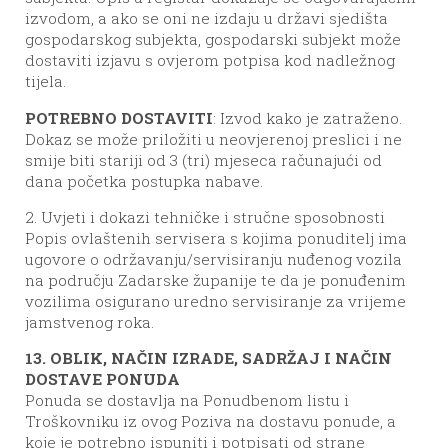
izvodom, a ako se oni ne izdaju u državi sjedišta
gospodarskog subjekta, gospodarski subjekt može
dostaviti izjavu s ovjerom potpisa kod nadležnog
tijela.
POTREBNO DOSTAVITI
: Izvod kako je zatraženo.
Dokaz se može priložiti u neovjerenoj preslici i ne
smije biti stariji od 3 (tri) mjeseca računajući od
dana početka postupka nabave.
2. Uvjeti i dokazi tehničke i stručne sposobnosti
Popis ovlaštenih servisera s kojima ponuditelj ima
ugovore o održavanju/servisiranju nuđenog vozila
na području Zadarske županije te da je ponuđenim
vozilima osigurano uredno servisiranje za vrijeme
jamstvenog roka.
13. OBLIK, NAČIN IZRADE, SADRŽAJ I NAČIN
DOSTAVE PONUDA
Ponuda se dostavlja na Ponudbenom listu i
Troškovniku iz ovog Poziva na dostavu ponude, a
koje je potrebno ispuniti i potpisati od strane