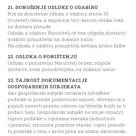
21. DONOŠENJE ODLUKE O ODABIRU
Rok za donošenje odluke o odabiru iznosi 30
(trideset) dana, a započinje teći danom isteka roka
za dostavu ponude.
Odluku o odabiru Naručitelj će bez odgode dostaviti
svakom ponuditelju na dokaziv način.
Na odluku o odabiru ponuditelji nemaju pravo žalbe.
22. ODLUKA O PONIŠTENJU
Odluku o poništenju Naručitelj će bez odgode
dostaviti svim ponuditeljima, na dokaziv način.
23. TAJNOST DOKUMENTACIJE
GOSPODARSKIH SUBJEKATA
Ako gospodarski subjekt označava određene
podatke iz ponude poslovnom tajnom, obvezan je u
ponudi navesti pravnu osnovu na temelju kojih su ti
podaci tajni. Gospodarski subjekt ne smije označiti
tajnim podatke o cijenama stavaka (jediničnim
cijenama), iznosima pojedine stavke, cijeni ponude
te podatke u vezi s kriterijima za odabir ekonomski