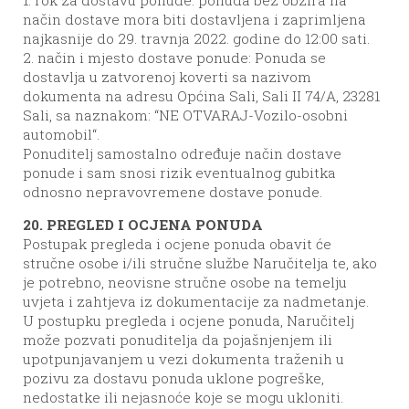
način dostave mora biti dostavljena i zaprimljena
najkasnije do 29. travnja 2022. godine do 12:00 sati.
2. način i mjesto dostave ponude: Ponuda se
dostavlja u zatvorenoj koverti sa nazivom
dokumenta na adresu Općina Sali, Sali II 74/A, 23281
Sali, sa naznakom: “NE OTVARAJ-Vozilo-osobni
automobil“.
Ponuditelj samostalno određuje način dostave
ponude i sam snosi rizik eventualnog gubitka
odnosno nepravovremene dostave ponude.
20. PREGLED I OCJENA PONUDA
Postupak pregleda i ocjene ponuda obavit će
stručne osobe i/ili stručne službe Naručitelja te, ako
je potrebno, neovisne stručne osobe na temelju
uvjeta i zahtjeva iz dokumentacije za nadmetanje.
U postupku pregleda i ocjene ponuda, Naručitelj
može pozvati ponuditelja da pojašnjenjem ili
upotpunjavanjem u vezi dokumenta traženih u
pozivu za dostavu ponuda uklone pogreške,
nedostatke ili nejasnoće koje se mogu ukloniti.