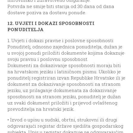
mirovinsko i zdravstveno osiguranje.
Potvrda ne smije biti starija od 30 dana od dana
dostave poziva za dostavu ponude.
12. UVJETI I DOKAZI SPOSOBNOSTI
PONUDITELJA
1. Uvjeti i dokazi pravne i poslovne sposobnosti
Ponuditelj, odnosno zajednica ponuditelja, dužan je
u svojoj ponudi priložiti dokumente kojima dokazuje
svoju pravnu i poslovnu sposobnost.
Dokumenti za dokazivanje sposobnosti moraju biti
na hrvatskom jeziku i latiničnom pismu. Ukoliko je
ponuditelj registriran izvan Republike Hrvatske ili je
dokument za dokazivanje sposobnosti na stranom
jeziku, uz prilaganje dokumenata za dokazivanje
sposobnosti na stranom jeziku, ponuditelj je dužan
uz svaki dokument priložiti i prijevod ovlaštenog
prevoditelja na hrvatski jezik.
• Izvod o upisu u sudski, obrtni, strukovni ili drugi
odgovarajući registar države sjedišta gospodarskog
subjekta. Upis u registar dokazuje se odgovarajućim