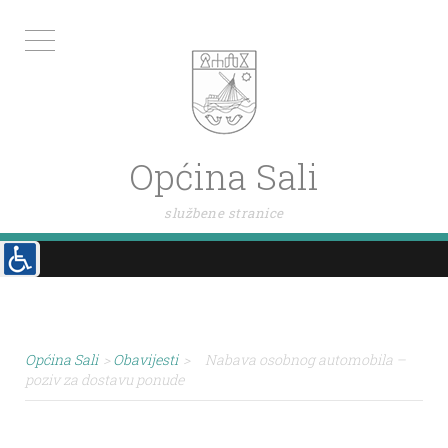
Općina Sali
službene stranice
Općina Sali
>
Obavijesti
>
Nabava osobnog automobila –
poziv za dostavu ponude