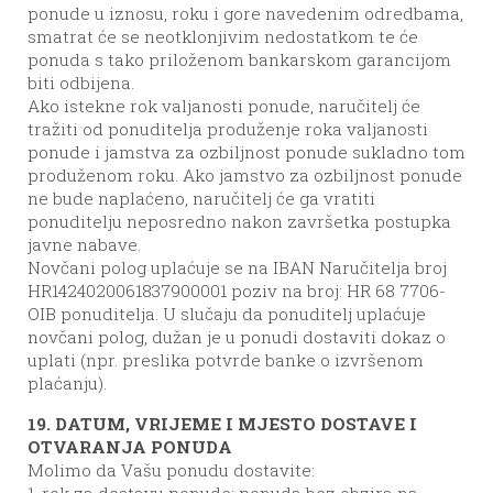
ponude u iznosu, roku i gore navedenim odredbama,
smatrat će se neotklonjivim nedostatkom te će
ponuda s tako priloženom bankarskom garancijom
biti odbijena.
Ako istekne rok valjanosti ponude, naručitelj će
tražiti od ponuditelja produženje roka valjanosti
ponude i jamstva za ozbiljnost ponude sukladno tom
produženom roku. Ako jamstvo za ozbiljnost ponude
ne bude naplaćeno, naručitelj će ga vratiti
ponuditelju neposredno nakon završetka postupka
javne nabave.
Novčani polog uplaćuje se na IBAN Naručitelja broj
HR1424020061837900001 poziv na broj: HR 68 7706-
OIB ponuditelja. U slučaju da ponuditelj uplaćuje
novčani polog, dužan je u ponudi dostaviti dokaz o
uplati (npr. preslika potvrde banke o izvršenom
plaćanju).
19. DATUM, VRIJEME I MJESTO DOSTAVE I
OTVARANJA PONUDA
Molimo da Vašu ponudu dostavite:
1. rok za dostavu ponude: ponuda bez obzira na