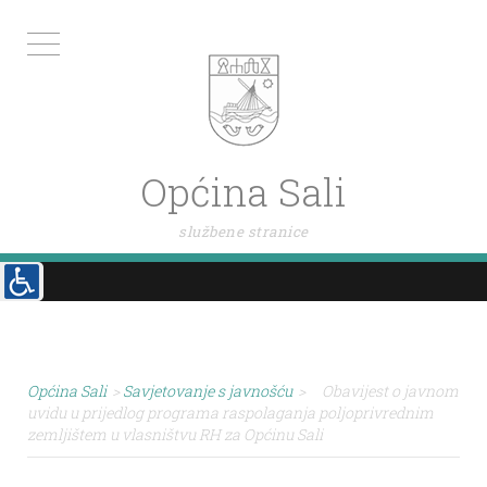
Općina Sali
službene stranice
Općina Sali
>
Savjetovanje s javnošću
>
Obavijest o javnom
uvidu u prijedlog programa raspolaganja poljoprivrednim
zemljištem u vlasništvu RH za Općinu Sali