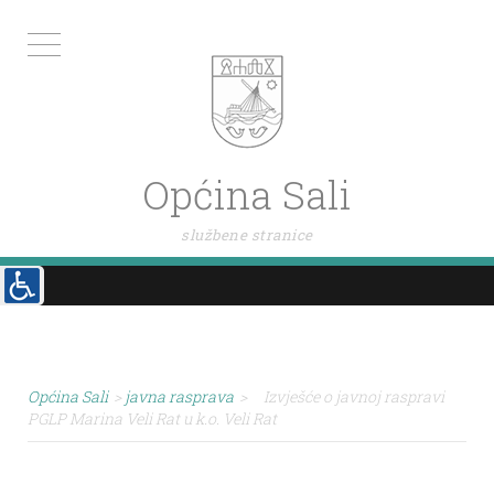
Općina Sali
službene stranice
Općina Sali
>
javna rasprava
>
Izvješće o javnoj raspravi
PGLP Marina Veli Rat u k.o. Veli Rat