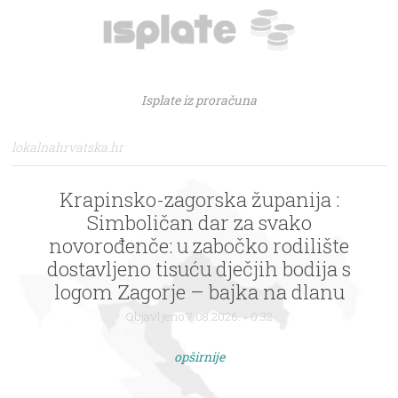
Isplate iz proračuna
lokalnahrvatska.hr
Krapinsko-zagorska županija :
Simboličan dar za svako
novorođenče: u zabočko rodilište
dostavljeno tisuću dječjih bodija s
logom Zagorje – bajka na dlanu
Objavljeno 7.08.2026. - 0:32
opširnije