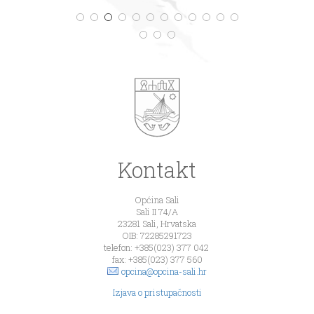
Kontakt
Općina Sali
Sali II 74/A
23281 Sali, Hrvatska
OIB: 72285291723
telefon: +385(023) 377 042
fax: +385(023) 377 560
opcina@opcina-sali.hr
Izjava o pristupačnosti