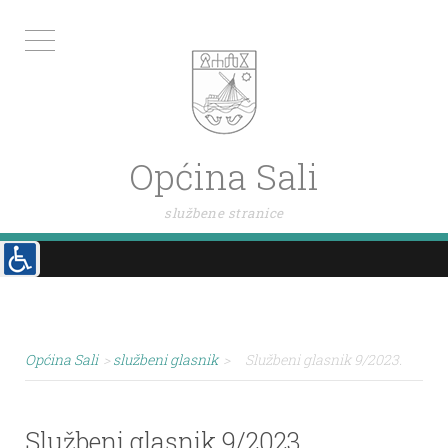
Općina Sali
službene stranice
Općina Sali
>
službeni glasnik
>
Službeni glasnik 9/2023.
Službeni glasnik 9/2023.