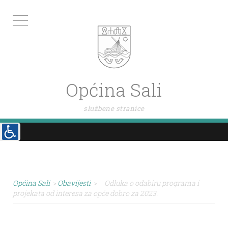
Općina Sali
službene stranice
Općina Sali
>
Obavijesti
>
Odluka o odabiru programa i
projekata od interesa za opće dobro za 2023.