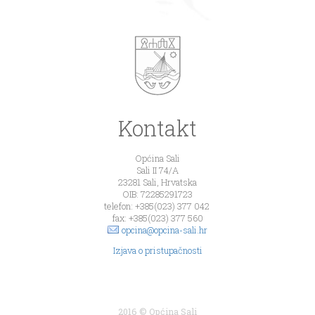
Kontakt
Općina Sali
Sali II 74/A
23281 Sali, Hrvatska
OIB: 72285291723
telefon: +385(023) 377 042
fax: +385(023) 377 560
opcina@opcina-sali.hr
Izjava o pristupačnosti
2016 © Općina Sali