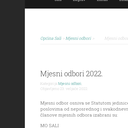
Općina Sali
>
Mjesni odbori
>
Mjesni odbor
Mjesni odbori 2022.
Kategorija
Mjesni odbori
,
Objavljeno 23. veljače 2022.
Mjesni odbor osniva se Statutom jedini
poslovima od neposrednog i svakodnevno
članove mjesnih odbora izabrani su:
MO SALI