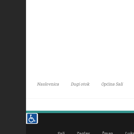
Naslovnica
Dugi otok
Općina Sali
Sali
Zaglav
Žman
Luk