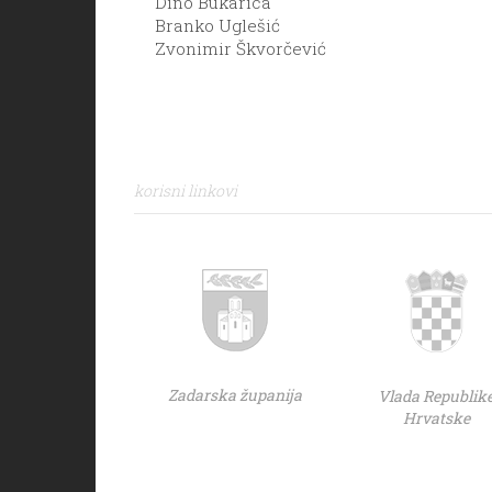
Dino Bukarica
Branko Uglešić
Zvonimir Škvorčević
korisni linkovi
Zadarska županija
Vlada Republik
Hrvatske