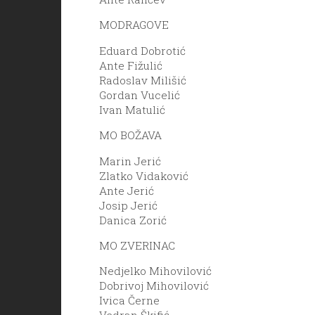
MODRAGOVE
Eduard Dobrotić
Ante Fižulić
Radoslav Milišić
Gordan Vucelić
Ivan Matulić
MO BOŽAVA
Marin Jerić
Zlatko Vidaković
Ante Jerić
Josip Jerić
Danica Zorić
MO ZVERINAC
Nedjelko Mihovilović
Dobrivoj Mihovilović
Ivica Černe