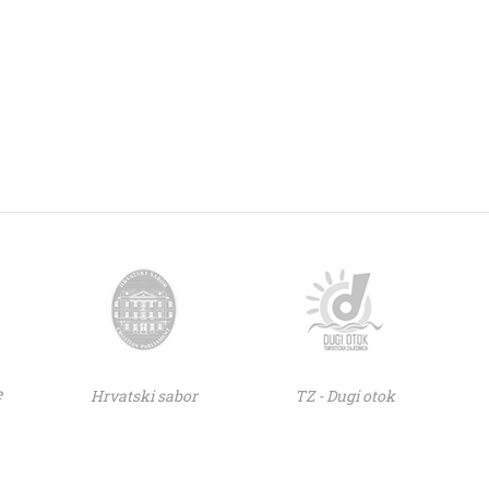
e
Hrvatski sabor
TZ - Dugi otok