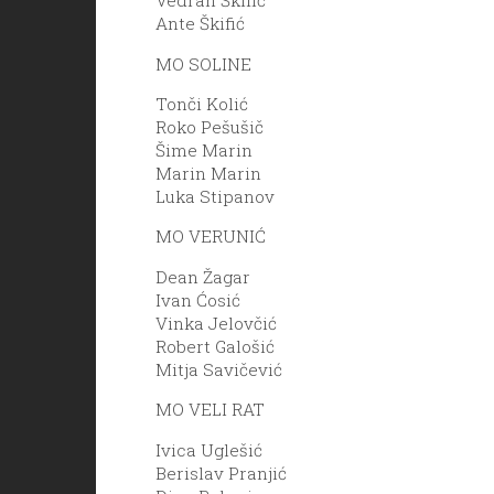
Vedran Škifić
Ante Škifić
MO SOLINE
Tonči Kolić
Roko Pešušič
Šime Marin
Marin Marin
Luka Stipanov
MO VERUNIĆ
Dean Žagar
Ivan Ćosić
Vinka Jelovčić
Robert Galošić
Mitja Savičević
MO VELI RAT
Ivica Uglešić
Berislav Pranjić