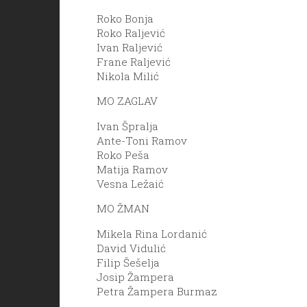
Roko Bonja
Roko Raljević
Ivan Raljević
Frane Raljević
Nikola Milić
MO ZAGLAV
Ivan Špralja
Ante-Toni Ramov
Roko Peša
Matija Ramov
Vesna Ležaić
MO ŽMAN
Mikela Rina Lordanić
David Vidulić
Filip Šešelja
Josip Žampera
Petra Žampera Burmaz