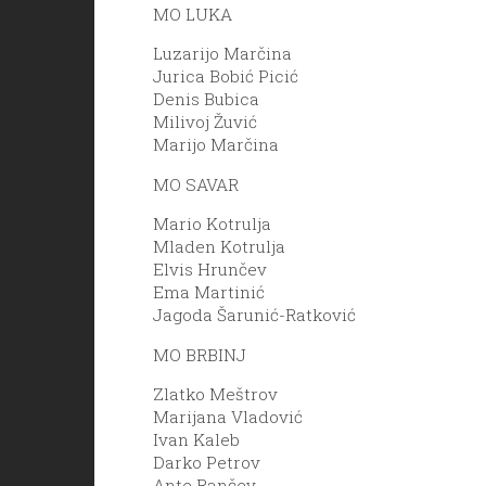
MO LUKA
Luzarijo Marčina
Jurica Bobić Picić
Denis Bubica
Milivoj Žuvić
Marijo Marčina
MO SAVAR
Mario Kotrulja
Mladen Kotrulja
Elvis Hrunčev
Ema Martinić
Jagoda Šarunić-Ratković
MO BRBINJ
Zlatko Meštrov
Marijana Vladović
Ivan Kaleb
Darko Petrov
Ante Rančev