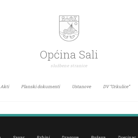
Općina Sali
službene stranice
Akti
Planski dokumenti
Ustanove
DV “Orkulice”
a
Savar
Brbinj
Dragove
Božava
Zverinac