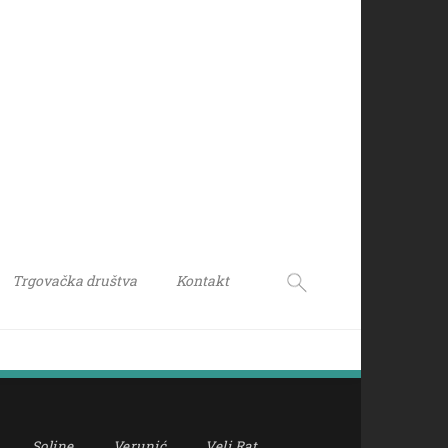
Trgovačka društva
Kontakt
Soline
Verunić
Veli Rat