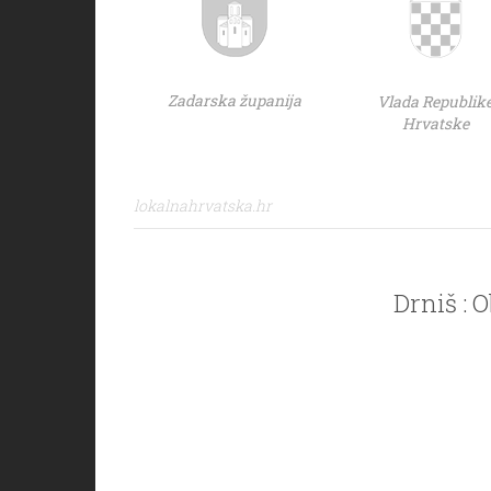
Zadarska županija
Vlada Republik
Hrvatske
lokalnahrvatska.hr
Drniš : 