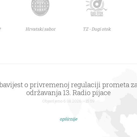
e
Hrvatski sabor
TZ - Dugi otok
Obavijest o privremenoj regulaciji prometa z
održavanja 13. Radio pijace
Objavljeno 6.08.2026. - 15:59
opširnije