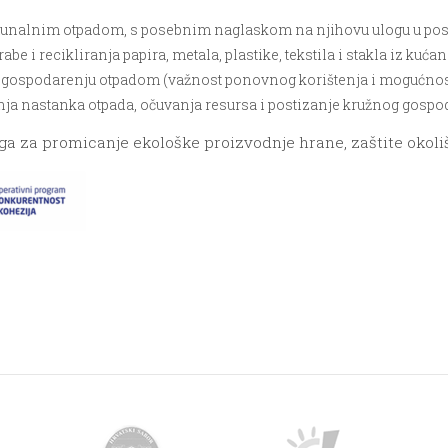
nalnim otpadom, s posebnim naglaskom na njihovu ulogu u posti
e i recikliranja papira, metala, plastike, tekstila i stakla iz kuća
m gospodarenju otpadom (važnost ponovnog korištenja i mogućnos
nja nastanka otpada, očuvanja resursa i postizanje kružnog gospo
a za promicanje ekološke proizvodnje hrane, zaštite okoliš