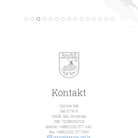
Kontakt
Općina Sali
Sali II 74/A
23281 Sali, Hrvatska
OIB: 72285291723
telefon: +385(023) 377 042
fax: +385(023) 377 560
opcina@opcina-sali.hr