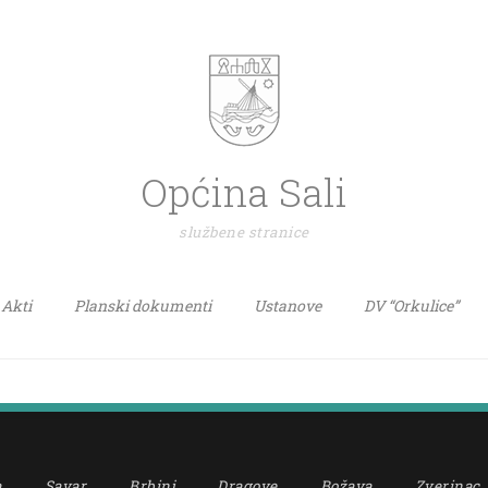
Općina Sali
službene stranice
Akti
Planski dokumenti
Ustanove
DV “Orkulice”
a
Savar
Brbinj
Dragove
Božava
Zverinac