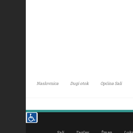
Naslovnica
Dugi otok
Općina Sali
Sali
Zaglav
Žman
Luk