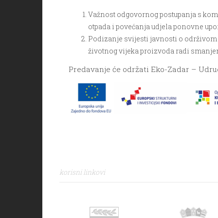
Važnost odgovornog postupanja s komu
otpada i povećanja udjela ponovne uporab
Podizanje svijesti javnosti o održivo
životnog vijeka proizvoda radi smanje
Predavanje će održati Eko-Zadar – Udrug
korisni linkovi