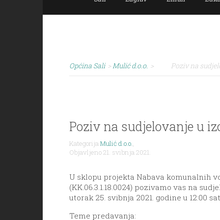
Općina Sali
>
Mulić d.o.o.
>
Poziv na sudje
Poziv na sudjelovanje u 
Kategorija
Mulić d.o.o.
,
Objavljeno 21. svibnja 2021.
U sklopu projekta Nabava komunalnih voz
(KK.06.3.1.18.0024) pozivamo vas na sudj
utorak 25. svibnja 2021. godine u 12:00 sat
Teme predavanja: