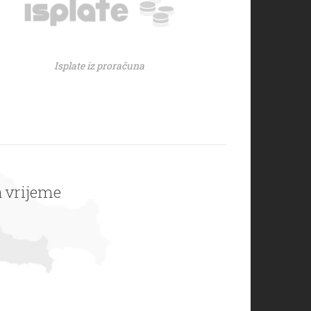
Isplate iz proračuna
a vrijeme