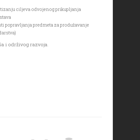
zanju ciljeva odvojenog prikupljanja
nstava
ti popravljanja predmeta za produžavanje
darstva)
a i održivog razvoja.