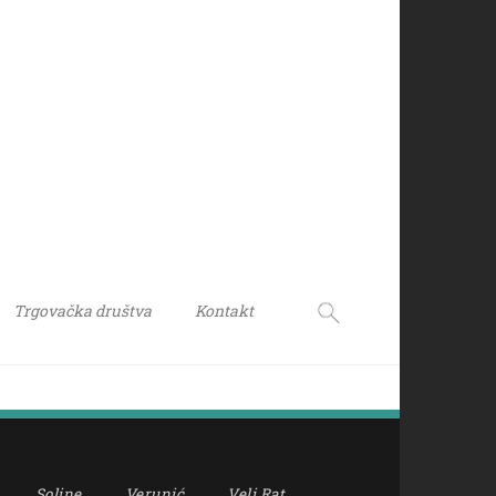
Trgovačka društva
Kontakt
Soline
Verunić
Veli Rat