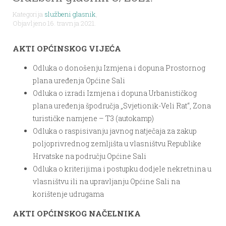
Kategorija
službeni glasnik
,
Objavljeno 16. travnja 2021.
AKTI OPĆINSKOG VIJEĆA
Odluka o donošenju Izmjena i dopuna Prostornog
plana uređenja Općine Sali
Odluka o izradi Izmjena i dopuna Urbanističkog
plana uređenja špodručja „Svjetionik-Veli Rat“, Zona
turističke namjene – T3 (autokamp)
Odluka o raspisivanju javnog natječaja za zakup
poljoprivrednog zemljišta u vlasništvu Republike
Hrvatske na području Općine Sali
Odluka o kriterijima i postupku dodjele nekretnina u
vlasništvu ili na upravljanju Općine Sali na
korištenje udrugama
AKTI OPĆINSKOG NAČELNIKA