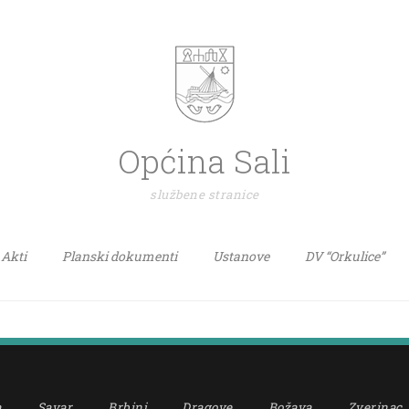
Općina Sali
službene stranice
Akti
Planski dokumenti
Ustanove
DV “Orkulice”
a
Savar
Brbinj
Dragove
Božava
Zverinac