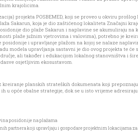
alnim krajolicima.
lizacija) projekta POSBEMED, koji se proveo u okviru prošl
plaža Sakarun, koja je dio zaštićenog lokaliteta Značajni kr
osidonije dio plaže Sakarun i naplavine se akumuliraju na
sti plaže južnim vjetrovima i valovima), potrebno je kreira
osidonije i upravljanje plažom na kojoj se nalaze naplavin
du modela upravljanja sastavni je dio ovog projekta te će se
dručje, ali također i edukacijom lokalnog stanovništva i šire
dasve osjetljivim ekosustavom.
reiranje planskih strateških dokumenata koji prepoznaju 
ih u opće obalne strategije, dok se u isto vrijeme adresiraju 
vina posidonije na plažama
ženih partnera koji upravljaju i gospodare projektnim lokacijama 