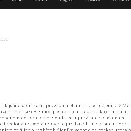
MED2
i ključne dionike u upravljanju obalnim područjem duž Med
razom morske cvjetnice posidonije i plažama koje imaju nap
mnogim mediteranskim zemljama upravljanje plažama na k
e i regionalne samouprave te predstavljaju ogroman teret n
njem mišljenja različitih dionika vezano za prakse upravljan