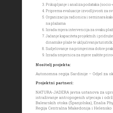
Prikupljanje i analiza podataka (socio
Priprema evaluacije izvodljivosti za 
Organizacija radionica i seminara kako
na plažama
Izrada mjera intervencija za svaku pla
Jačanje kapaciteta projektnih i pridruž
dinamike plaže te uključivanja turističk
Sudjelovanje na primjerima dobre prak
Izrada smjernica za mjere zaštite prir
Nositelj projekta:
Autonomna regija Sardinije – Odjel za ok
Projektni partneri:
NATURA-JADERA javna ustanova za upravlj
istraživanje antropogenih utjecaja i odr
Balearskih otoka (Španjolska), Enalia Phy
Regija Centralna Makedonija i Helensko d