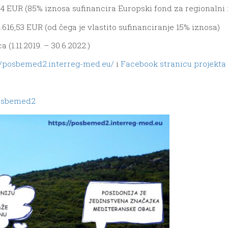
04 EUR (85% iznosa sufinancira Europski fond za regionalni 
.616,53 EUR (od čega je vlastito sufinanciranje 15% iznosa)
 (1.11.2019. – 30.6.2022.)
//posbemed2.interreg-med.eu/
i
Facebook stranicu projekta
posbemed2