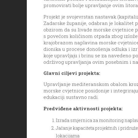
promovirati bolje upravljanje ovim litor
Projekt je svojevrstan nastavak (kapita
Zadarske županije, odabran je lokalitet 
obzirom da su livade morske cvjetnice p
s povećom količinom otpada zbog izloženo
krajobrazom naplavina morske cvjetnice p
dionika u procese donošenja odluka i izra
koje upravljaju i brinu se za navedeno po
održivog upravljanja ovim posebnim i na
Glavni ciljevi projekta:
Upravljanje mediteranskom obalom kroz k
morske cvjetnice posidonije i integriraju 
edukaciji sustavno radi.
Predviđene aktivnosti projekta:
Izrada smjernica za monitoring napla
Jačanje kapaciteta projektnih i pridru
lokacijama