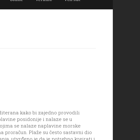
iterana kako bi zajedno provodili
lavine posidonije i nalaze se u
ojima se nalaze naplavine morske
a proračun. Plaže su često sastavni dio
ja, utvrđeno je da je potrebno kreirati i