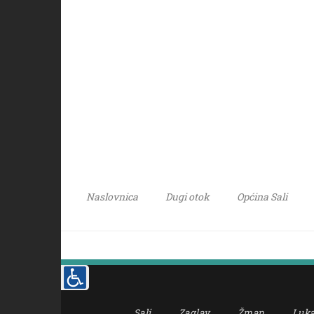
Naslovnica
Dugi otok
Općina Sali
Sali
Zaglav
Žman
Luk