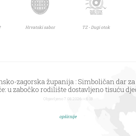
e
Hrvatski sabor
TZ - Dugi otok
Samobor : Izrada uspornika prometa
Objavljeno 7.08.2026. - 6:18
opširnije