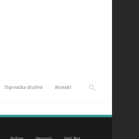
Trgovačka društva
Kontakt
Soline
Verunić
Veli Rat