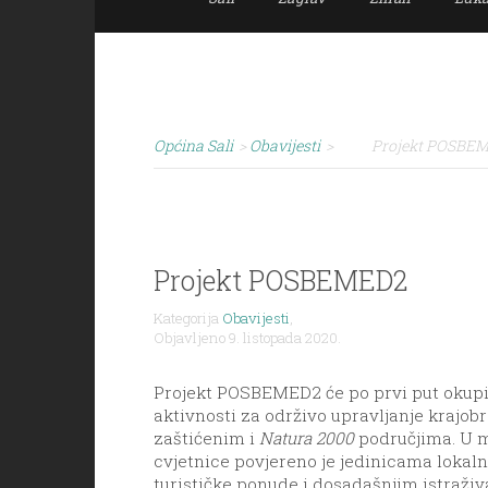
Općina Sali
>
Obavijesti
>
Projekt POSBE
Projekt POSBEMED2
Kategorija
Obavijesti
,
Objavljeno 9. listopada 2020.
Projekt POSBEMED2 će po prvi put okupit
aktivnosti za održivo upravljanje krajob
zaštićenim i
Natura 2000
područjima. U 
cvjetnice povjereno je jedinicama lokaln
turističke ponude i dosadašnjim istraživa