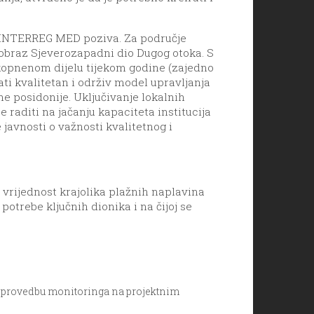
og INTERREG MED poziva. Za područje
ajobraz Sjeverozapadni dio Dugog otoka. S
 kopnenom dijelu tijekom godine (zajedno
ti kvalitetan i održiv model upravljanja
e posidonije. Uključivanje lokalnih
 raditi na jačanju kapaciteta institucija
 javnosti o važnosti kvalitetnog i
vrijednost krajolika plažnih naplavina
potrebe ključnih dionika i na čijoj se
za provedbu monitoringa na projektnim