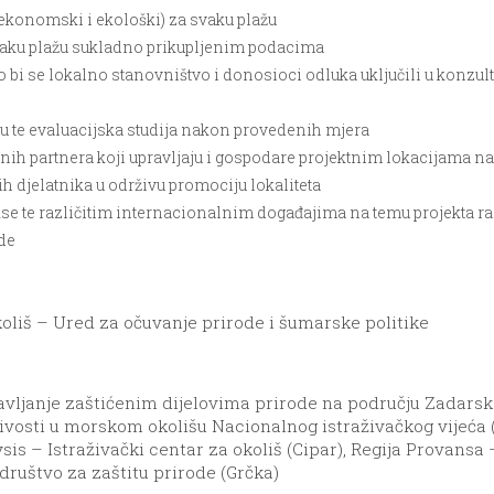
-ekonomski i ekološki) za svaku plažu
svaku plažu sukladno prikupljenim podacima
 bi se lokalno stanovništvo i donosioci odluka uključili u konzul
žu te evaluacijska studija nakon provedenih mjera
enih partnera koji upravljaju i gospodare projektnim lokacijama na
ih djelatnika u održivu promociju lokaliteta
se te različitim internacionalnim događajima na temu projekta ra
ode
oliš – Ured za očuvanje prirode i šumarske politike
anje zaštićenim dijelovima prirode na području Zadarske ž
živosti u morskom okolišu Nacionalnog istraživačkog vijeća 
sis – Istraživački centar za okoliš (Cipar), Regija Provansa
ruštvo za zaštitu prirode (Grčka)