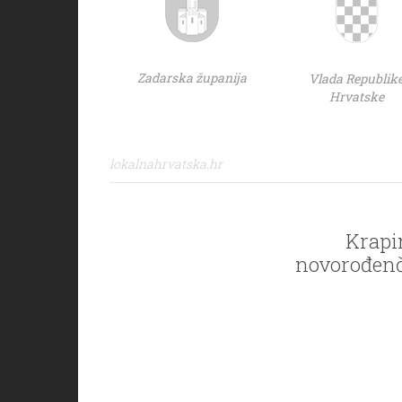
Zadarska županija
Vlada Republik
Hrvatske
lokalnahrvatska.hr